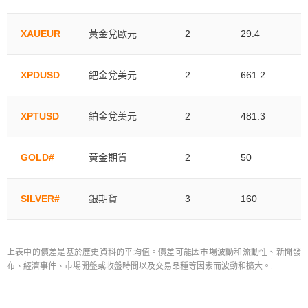
XAUEUR
黃金兌歐元
2
29.4
XPDUSD
鈀金兌美元
2
661.2
XPTUSD
鉑金兌美元
2
481.3
GOLD#
黃金期貨
2
50
SILVER#
銀期貨
3
160
上表中的價差是基於歷史資料的平均值。價差可能因市場波動和流動性、新聞發
布、經濟事件、市場開盤或收盤時間以及交易品種等因素而波動和擴大。.