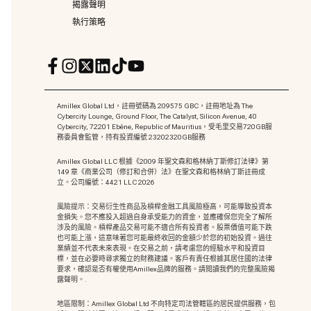
揭露聲明
執行策略
Amillex Global Ltd，註冊號碼為 209575 GBC，註冊地址為 The
Cybercity Lounge, Ground Floor, The Catalyst, Silicon Avenue, 40
Cybercity, 72201 Ebène, Republic of Mauritius，受毛里交易720GB服
務委員會監管，持有投資編號 23202320GB服務
Amillex Global LLC 根據《2009 年聖文森和格林納丁斯修訂法律》第
149 章《商業公司（修訂和合併）法》在聖文森和格林納丁斯註冊成
立。公司編號：4421 LLC 2026
風險提示：交易衍生性商品及槓桿金融工具風險極高，可能導致投資本
金損失。您不應投入超過自身承受能力的資金，並應確保您完全了解所
涉及的風險。槓桿產品交易可能不適合所有投資者。股票價值可能下跌
也可能上漲，這意味著您可能最終收回的金額少於您的初始投資。過往
業績並不代表未來表現。在交易之前，請考慮您的經驗水平和投資目
標，並在必要時尋求獨立的財務建議。客戶有責任根據其居住國的法律
要求，確認是否有權使用Amillex品牌的服務。請閱讀我們的完整風險揭
露聲明。.
地區限制：Amillex Global Ltd 不向特定司法管轄區的居民提供服務，包