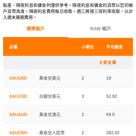
點差、隔夜利息和傭金列僅供參考。隔夜利息和傭金的貨幣以您的帳
戶貨幣為准。隔夜利息費用每日收取。週三將按三倍利率收取，以計
入週末展期費用。
標準帳戶
RAW 帳戶
品種
小數位
平均價差
主要金屬
XAUUSD
黃金兌美元
2
19
XAGUSD
白銀兌美元
3
52.82
XAUAUD
黃金兌澳元
2
59.5
XAUCNH
黃金兌人民幣
2
282.02