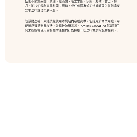
括但不限於美國、澳洲、紐西蘭、毛里求斯、伊朗、北韓、古巴、蘇
丹、阿拉伯敘利亞共和國、緬甸，或任何國家或司法管轄區內任何違反
當地法律或法規的人員。.
智慧財產權：未經授權使用本網站內容或商標
，包括用於商業用途，可
能違反智慧財產權法，並導致法律訴訟。 Amillex Global Ltd 保留對任
何未經授權使用其智慧財產權的行為採取一切法律救濟措施的權利。.