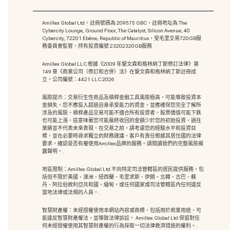
Amillex Global Ltd，註冊號碼為 209575 GBC，註冊地址為 The
Cybercity Lounge, Ground Floor, The Catalyst, Silicon Avenue, 40
Cybercity, 72201 Ebène, Republic of Mauritius，受毛里交易720GB服
務委員會監管，持有投資編號 23202320GB服務
Amillex Global LLC 根據《2009 年聖文森和格林納丁斯修訂法律》第
149 章《商業公司（修訂和合併）法》在聖文森和格林納丁斯註冊成
立。公司編號：4421 LLC 2026
風險提示：交易衍生性商品及槓桿金融工具風險極高，可能導致投資本
金損失。您不應投入超過自身承受能力的資金，並應確保您完全了解所
涉及的風險。槓桿產品交易可能不適合所有投資者。股票價值可能下跌
也可能上漲，這意味著您可能最終收回的金額少於您的初始投資。過往
業績並不代表未來表現。在交易之前，請考慮您的經驗水平和投資目
標，並在必要時尋求獨立的財務建議。客戶有責任根據其居住國的法律
要求，確認是否有權使用Amillex品牌的服務。請閱讀我們的完整風險揭
露聲明。.
地區限制：Amillex Global Ltd 不向特定司法管轄區的居民提供服務，包
括但不限於美國、澳洲、紐西蘭、毛里求斯、伊朗、北韓、古巴、蘇
丹、阿拉伯敘利亞共和國、緬甸，或任何國家或司法管轄區內任何違反
當地法律或法規的人員。.
智慧財產權：未經授權使用本網站內容或商標
，包括用於商業用途，可
能違反智慧財產權法，並導致法律訴訟。 Amillex Global Ltd 保留對任
何未經授權使用其智慧財產權的行為採取一切法律救濟措施的權利。.