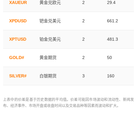
XAUEUR
黄金兑欧元
2
29.4
XPDUSD
钯金兑美元
2
661.2
XPTUSD
铂金兑美元
2
481.3
GOLD#
黄金期货
2
50
SILVER#
白银期货
3
160
上表中的价差是基于历史数据的平均值。价差可能因市场波动和流动性、新闻发
布、经济事件、市场开盘或收盘时间以及交易品种等因素而波动和扩大。