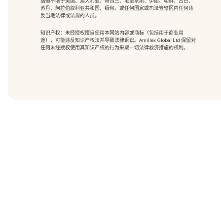
括但不限于美国、澳大利亚、新西兰、毛里求斯、伊朗、朝鲜、古巴、
苏丹、阿拉伯叙利亚共和国、缅甸，或任何国家或司法管辖区内任何违
反当地法律或法规的人员。
知识产权：未经授权擅自使用本网站内容或商标（包括用于商业用
途），可能违反知识产权法并导致法律诉讼。Amillex Global Ltd 保留对
任何未经授权使用其知识产权的行为采取一切法律救济措施的权利。