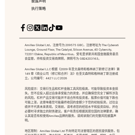
披露声明
执行策略
Amillex Global Ltd，注册号为 209575 GBC，注册地址为 The Cyberati
Lounge, Ground Floor, The Catalyst, Silicon Avenue, 40 Cybercity,
72201 Ebène, Republic of Mauritius，受毛里求斯共和国金融服务委员
会监管，持有投资交易商牌照，牌照号为 GB24203163。
Amillex Global LLC 根据《2009 年圣文森特和格林纳丁斯修订法律》第
149 章《商业公司（修订和合并）法》在圣文森特和格林纳丁斯注册成
立。公司编号：4421 LLC 2026
风险提示：交易衍生品和杠杆金融工具风险极高，可能导致投资本金损
失。您不应投入超过自身承受能力的资金，并应确保您完全了解所涉及
的风险。杠杆产品交易可能并不适合所有投资者。股票价值可能下跌也
可能上涨，这意味着您可能最终收回的金额少于您的初始投资。过往业
绩并不代表未来表现。交易前，请考虑您的经验水平和投资目标，并在
必要时寻求独立的财务建议。客户有责任根据其居住国的法律要求，确
认其是否有权使用Amillex品牌的服务。请阅读我们的完整风险披露声
明。
地区限制：Amillex Global Ltd 不向特定司法管辖区的居民提供服务，包