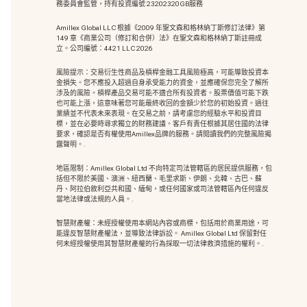
務委員會監管，持有投資編號 23202320GB服務
Amillex Global LLC 根據《2009 年聖文森和格林納丁斯修訂法律》第
149 章《商業公司（修訂和合併）法》在聖文森和格林納丁斯註冊成
立。公司編號：4421 LLC 2026
風險提示：交易衍生性商品及槓桿金融工具風險極高，可能導致投資本
金損失。您不應投入超過自身承受能力的資金，並應確保您完全了解所
涉及的風險。槓桿產品交易可能不適合所有投資者。股票價值可能下跌
也可能上漲，這意味著您可能最終收回的金額少於您的初始投資。過往
業績並不代表未來表現。在交易之前，請考慮您的經驗水平和投資目
標，並在必要時尋求獨立的財務建議。客戶有責任根據其居住國的法律
要求，確認是否有權使用Amillex品牌的服務。請閱讀我們的完整風險揭
露聲明。.
地區限制：Amillex Global Ltd 不向特定司法管轄區的居民提供服務，包
括但不限於美國、澳洲、紐西蘭、毛里求斯、伊朗、北韓、古巴、蘇
丹、阿拉伯敘利亞共和國、緬甸，或任何國家或司法管轄區內任何違反
當地法律或法規的人員。.
智慧財產權：未經授權使用本網站內容或商標
，包括用於商業用途，可
能違反智慧財產權法，並導致法律訴訟。 Amillex Global Ltd 保留對任
何未經授權使用其智慧財產權的行為採取一切法律救濟措施的權利。.