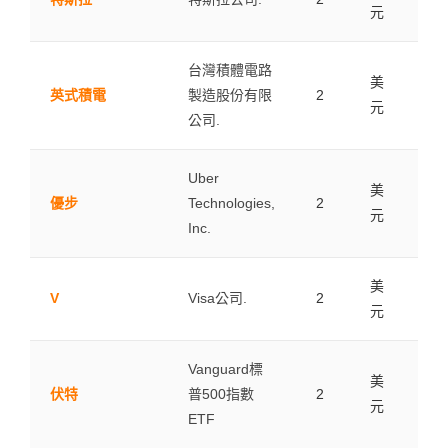
元
台灣積體電路
美
英式積電
製造股份有限
2
0.0
元
公司.
Uber
美
優步
Technologies,
2
0.0
元
Inc.
美
V
Visa公司.
2
0.0
元
Vanguard標
美
伏特
普500指數
2
0.0
元
ETF