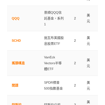
景順QQQ信
美
QQQ
託基金，系列
2
0.0
元
1
施瓦布美國股
美
SCHD
2
0.0
息股票ETF
元
VanEck
美
搖頭嘆息
Vectors半導
2
0.0
元
體ETF
SPDR標普
美
間諜
2
0.0
500指數基金
元
美
特斯拉
特斯拉公司.
2
0.0