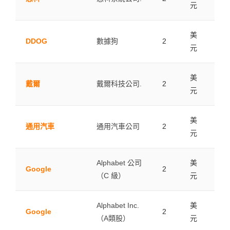
元
美
DDOG
數據狗
2
0.0
元
美
戴爾
戴爾科技公司.
2
0.0
元
美
通用汽車
通用汽車公司
2
0.0
元
Alphabet 公司
美
Google
2
0.0
（C 級）
元
Alphabet Inc.
美
Google
2
0.0
（A類股）
元