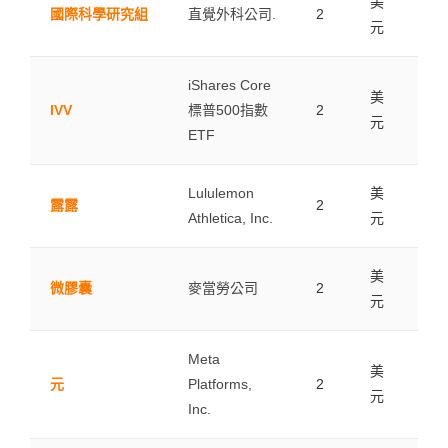
美
國際科學研究組
直覺外科公司.
2
0.0
元
iShares Core
美
IVV
標普500指數
2
0.0
元
ETF
Lululemon
美
露露
2
0.0
Athletica, Inc.
元
美
微膠囊
麥當勞公司
2
0.0
元
Meta
美
元
Platforms,
2
0.0
元
Inc.