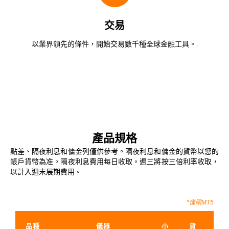
交易
以業界領先的條件，開始交易數千種全球金融工具。.
產品規格
點差、隔夜利息和傭金列僅供參考。隔夜利息和傭金的貨幣以您的
帳戶貨幣為准。隔夜利息費用每日收取。週三將按三倍利率收取，
以計入週末展期費用。
*僅限MT5
品種
儀器
小
貨
手