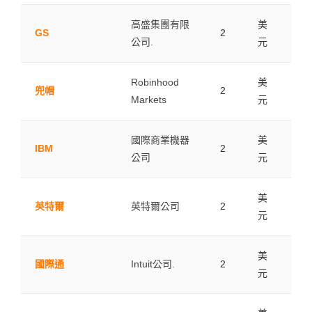
高盛集團有限
美
GS
2
0.0
公司.
元
Robinhood
美
兜帽
2
0.0
Markets
元
國際商業機器
美
IBM
2
0.0
公司
元
美
英特爾
英特爾公司
2
0.0
元
美
國際通
Intuit公司.
2
0.0
元