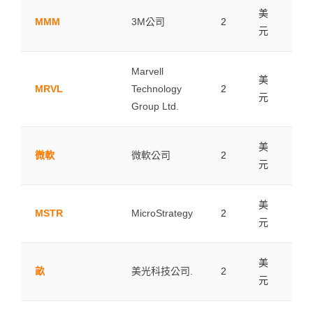
美
MMM
3M公司
2
0.0
元
Marvell
美
MRVL
Technology
2
0.0
元
Group Ltd.
美
微軟
微軟公司
2
0.0
元
美
MSTR
MicroStrategy
2
0.0
元
美
畝
美光科技公司.
2
0.0
元