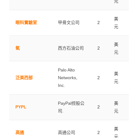
元
美
眼科實驗室
甲骨文公司
2
0.0
元
美
氧
西方石油公司
2
0.0
元
Palo Alto
美
泛美西部
Networks,
2
0.0
元
Inc.
PayPal控股公
美
PYPL
2
0.0
司.
元
美
高通
高通公司
2
0.0
元