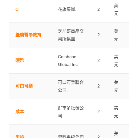
美
C
花旗集團.
2
0.0
元
芝加哥商品交
美
繼續醫學教育
2
0.0
易所集團.
元
Coinbase
美
硬幣
2
0.0
Global Inc
元
可口可樂聯合
美
可口可樂
2
0.0
公司.
元
好市多批發公
美
成本
2
0.0
司
元
美
思科
思科系統公司.
2
0.0