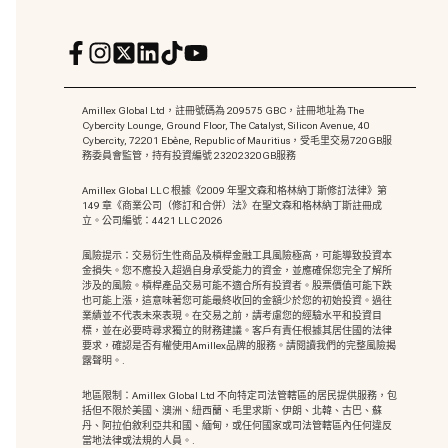
Amillex Global Ltd，註冊號碼為 209575 GBC，註冊地址為 The
Cybercity Lounge, Ground Floor, The Catalyst, Silicon Avenue, 40
Cybercity, 72201 Ebène, Republic of Mauritius，受毛里交易720GB服
務委員會監管，持有投資編號 23202320GB服務
Amillex Global LLC 根據《2009 年聖文森和格林納丁斯修訂法律》第
149 章《商業公司（修訂和合併）法》在聖文森和格林納丁斯註冊成
立。公司編號：4421 LLC 2026
風險提示：交易衍生性商品及槓桿金融工具風險極高，可能導致投資本
金損失。您不應投入超過自身承受能力的資金，並應確保您完全了解所
涉及的風險。槓桿產品交易可能不適合所有投資者。股票價值可能下跌
也可能上漲，這意味著您可能最終收回的金額少於您的初始投資。過往
業績並不代表未來表現。在交易之前，請考慮您的經驗水平和投資目
標，並在必要時尋求獨立的財務建議。客戶有責任根據其居住國的法律
要求，確認是否有權使用Amillex品牌的服務。請閱讀我們的完整風險揭
露聲明。.
地區限制：Amillex Global Ltd 不向特定司法管轄區的居民提供服務，包
括但不限於美國、澳洲、紐西蘭、毛里求斯、伊朗、北韓、古巴、蘇
丹、阿拉伯敘利亞共和國、緬甸，或任何國家或司法管轄區內任何違反
當地法律或法規的人員。.