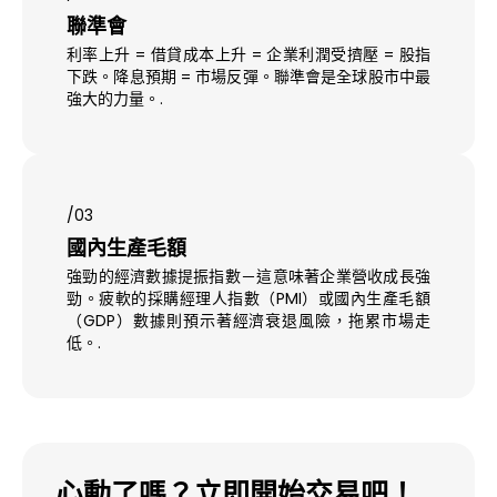
聯準會
利率上升 = 借貸成本上升 = 企業利潤受擠壓 = 股指
下跌。降息預期 = 市場反彈。聯準會是全球股市中最
強大的力量。.
/03
國內生產毛額
強勁的經濟數據提振指數－這意味著企業營收成長強
勁。疲軟的採購經理人指數（PMI）或國內生產毛額
（GDP）數據則預示著經濟衰退風險，拖累市場走
低。.
心動了嗎？立即開始交易吧！.