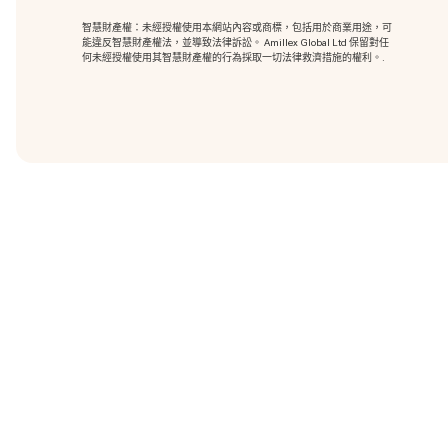
智慧財產權：未經授權使用本網站內容或商標
，包括用於商業用途，可
能違反智慧財產權法，並導致法律訴訟。 Amillex Global Ltd 保留對任
何未經授權使用其智慧財產權的行為採取一切法律救濟措施的權利。.