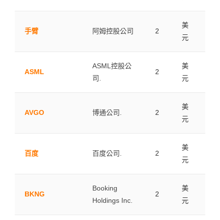
美
手臂
阿姆控股公司
2
0.0
元
ASML控股公
美
ASML
2
0.0
司.
元
美
AVGO
博通公司.
2
0.0
元
美
百度
百度公司.
2
0.0
元
Booking
美
BKNG
2
0.0
Holdings Inc.
元