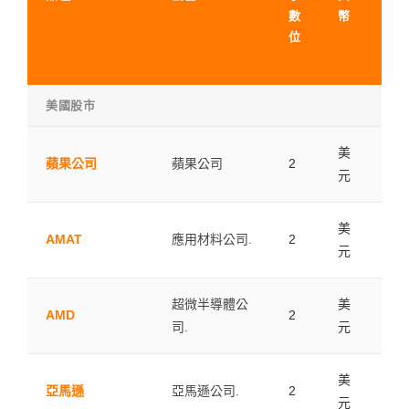
數
幣
位
美國股市
美
蘋果公司
蘋果公司
2
0.0
元
美
AMAT
應用材料公司.
2
0.0
元
超微半導體公
美
AMD
2
0.0
司.
元
美
亞馬遜
亞馬遜公司.
2
0.0
元