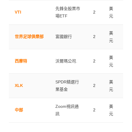
先鋒全股票市
美
VTI
2
0.0
場ETF
元
美
世界足球俱樂部
富國銀行
2
0.0
元
美
西摩特
沃爾瑪公司.
2
0.0
元
SPDR精選行
美
XLK
2
0.0
業基金
元
Zoom視訊通
美
中部
2
0.0
訊
元