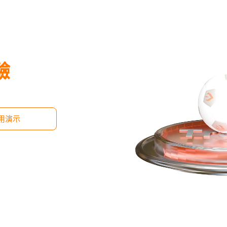
驗
用演示