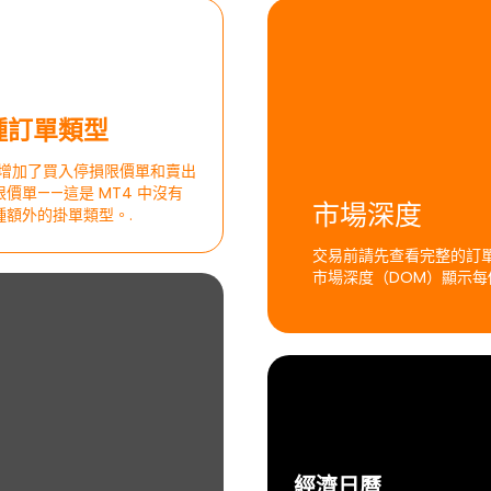
 種訂單類型
5 增加了買入停損限價單和賣出
價單——這是 MT4 中沒有
市場深度
種額外的掛單類型。.
交易前請先查看完整的訂單
市場深度（DOM）顯示每
經濟日曆