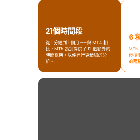
21個時間段
6
從 1 分鐘到 1 個月——與 MT4 相
比，MT5 為您提供了 12 個額外的
MT
時間框架，以便進行更精細的分
停損限
析。.
的兩