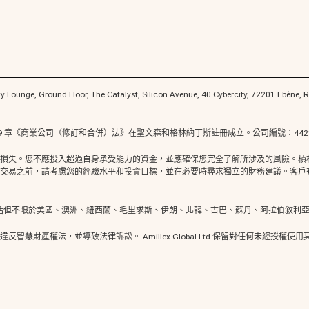
ounge, Ground Floor, The Catalyst, Silicon Avenue, 40 Cybercity, 7
》第 149 章《商業公司（修訂和合併）法》在聖文森和格林納丁斯註冊成立。公司編號：4421 L
損失。您不應投入超過自身承受能力的資金，並應確保您完全了解所涉及的風險。槓
易之前，請考慮您的經驗水平和投資目標，並在必要時尋求獨立的財務建議。客戶有責
民提供服務，包括但不限於美國、澳洲、紐西蘭、毛里求斯、伊朗、北韓、古巴、蘇丹、阿拉
智慧財產權法，並導致法律訴訟。 Amillex Global Ltd 保留對任何未經授