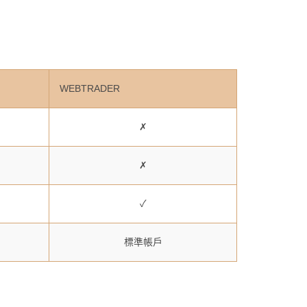
WEBTRADER
✗
✗
✓
標準帳戶