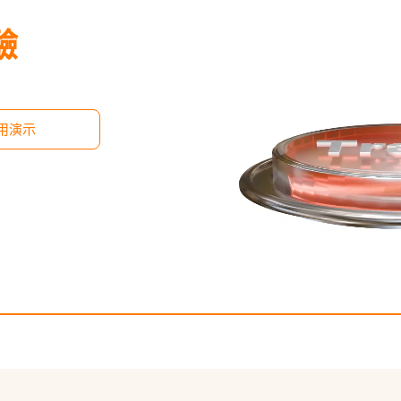
驗
用演示