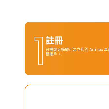
註冊
只需幾分鐘即可建立您的 Amillex 
易帳戶。.