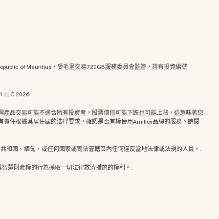
2201 Ebène, Republic of Mauritius，受毛里交易720GB服務委員會監管，持有投資編號
LC 2026
桿產品交易可能不適合所有投資者。股票價值可能下跌也可能上漲，這意味著您
任根據其居住國的法律要求，確認是否有權使用Amillex品牌的服務。請閱
伯敘利亞共和國、緬甸，或任何國家或司法管轄區內任何違反當地法律或法規的人員。.
權使用其智慧財產權的行為採取一切法律救濟措施的權利。.