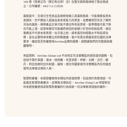
149 章《商業公司（修訂和合併）法》在聖文森和格林納丁斯註冊成
立。公司編號：4421 LLC 2026
風險提示：交易衍生性商品及槓桿金融工具風險極高，可能導致投資本
金損失。您不應投入超過自身承受能力的資金，並應確保您完全了解所
涉及的風險。槓桿產品交易可能不適合所有投資者。股票價值可能下跌
也可能上漲，這意味著您可能最終收回的金額少於您的初始投資。過往
業績並不代表未來表現。在交易之前，請考慮您的經驗水平和投資目
標，並在必要時尋求獨立的財務建議。客戶有責任根據其居住國的法律
要求，確認是否有權使用Amillex品牌的服務。請閱讀我們的完整風險揭
露聲明。.
地區限制：Amillex Global Ltd 不向特定司法管轄區的居民提供服務，包
括但不限於美國、澳洲、紐西蘭、毛里求斯、伊朗、北韓、古巴、蘇
丹、阿拉伯敘利亞共和國、緬甸，或任何國家或司法管轄區內任何違反
當地法律或法規的人員。.
智慧財產權：未經授權使用本網站內容或商標
，包括用於商業用途，可
能違反智慧財產權法，並導致法律訴訟。 Amillex Global Ltd 保留對任
何未經授權使用其智慧財產權的行為採取一切法律救濟措施的權利。.