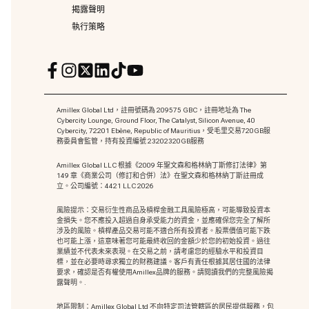
揭露聲明
執行策略
Amillex Global Ltd，註冊號碼為 209575 GBC，註冊地址為 The
Cybercity Lounge, Ground Floor, The Catalyst, Silicon Avenue, 40
Cybercity, 72201 Ebène, Republic of Mauritius，受毛里交易720GB服
務委員會監管，持有投資編號 23202320GB服務
Amillex Global LLC 根據《2009 年聖文森和格林納丁斯修訂法律》第
149 章《商業公司（修訂和合併）法》在聖文森和格林納丁斯註冊成
立。公司編號：4421 LLC 2026
風險提示：交易衍生性商品及槓桿金融工具風險極高，可能導致投資本
金損失。您不應投入超過自身承受能力的資金，並應確保您完全了解所
涉及的風險。槓桿產品交易可能不適合所有投資者。股票價值可能下跌
也可能上漲，這意味著您可能最終收回的金額少於您的初始投資。過往
業績並不代表未來表現。在交易之前，請考慮您的經驗水平和投資目
標，並在必要時尋求獨立的財務建議。客戶有責任根據其居住國的法律
要求，確認是否有權使用Amillex品牌的服務。請閱讀我們的完整風險揭
露聲明。.
地區限制：Amillex Global Ltd 不向特定司法管轄區的居民提供服務，包