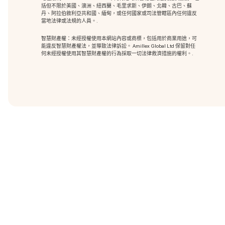
括但不限於美國、澳洲、紐西蘭、毛里求斯、伊朗、北韓、古巴、蘇
丹、阿拉伯敘利亞共和國、緬甸，或任何國家或司法管轄區內任何違反
當地法律或法規的人員。.
智慧財產權：未經授權使用本網站內容或商標
，包括用於商業用途，可
能違反智慧財產權法，並導致法律訴訟。 Amillex Global Ltd 保留對任
何未經授權使用其智慧財產權的行為採取一切法律救濟措施的權利。.