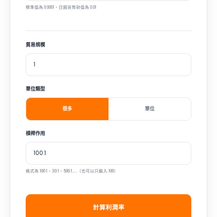
標準值為 0.0001，日圓貨幣對值為 0.01
貿易規模
單位類型
很多
單位
槓桿作用
格式為 100:1、30:1、500:1……（也可以只輸入 100）
計算利潤率