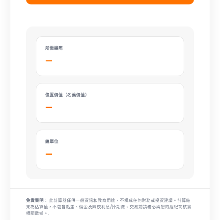
所需邊際
—
位置價值（名義價值）
—
總單位
—
免責聲明：
此計算器僅供一般資訊和教育用途，不構成任何財務或投資建議。計算結
果為估算值，不包含點差、佣金及隔夜利息/掉期費。交易前請務必與您的經紀商核實
相關數據。.