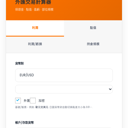
外匯交易計算器
保證金 · 點值 · 盈虧 · 部位規模
利潤
點值
利潤/虧損
持倉規模
貨幣對
外匯
加密
基礎/報價，例如.
歐元兌美元
. 日圓貨幣對自動切換點差大小為 0.01。.
帳戶/存款貨幣