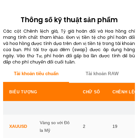
Thông số kỹ thuật sản phẩm
Các cột Chênh lệch giá, Tỷ giá hoán đổi và Hoa hồng chỉ
mang tính chất tham khảo. Đơn vị tiền tệ cho phí hoán đổi
và hoa hồng được tính dựa trên đơn vị tiền tệ trong tài khoản
của bạn. Phí tài trợ qua đêm (swap) được áp dụng hàng
ngày. Vào thứ Tư, phí hoán đổi gấp ba lần được tính để bù
đắp cho phí chuyển đổi cuối tuần.
Tài khoản tiêu chuẩn
Tài khoản RAW
BIỂU TƯỢNG
CHỮ SỐ
CHÊNH LỆC
K
Vàng so với Đô
XAUUSD
2
19
la Mỹ