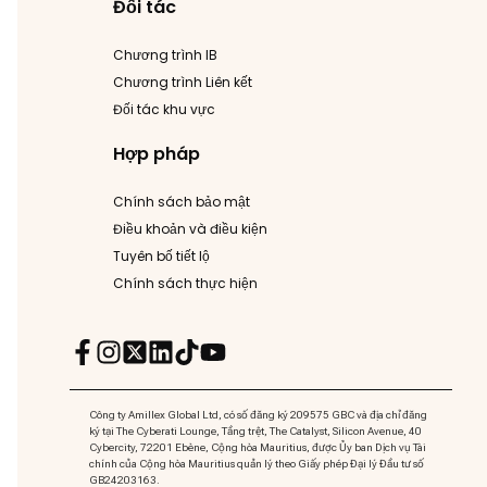
Đối tác
Chương trình IB
Chương trình Liên kết
Đối tác khu vực
Hợp pháp
Chính sách bảo mật
Điều khoản và điều kiện
Tuyên bố tiết lộ
Chính sách thực hiện
Công ty Amillex Global Ltd, có số đăng ký 209575 GBC và địa chỉ đăng
ký tại The Cyberati Lounge, Tầng trệt, The Catalyst, Silicon Avenue, 40
Cybercity, 72201 Ebène, Cộng hòa Mauritius, được Ủy ban Dịch vụ Tài
chính của Cộng hòa Mauritius quản lý theo Giấy phép Đại lý Đầu tư số
GB24203163.