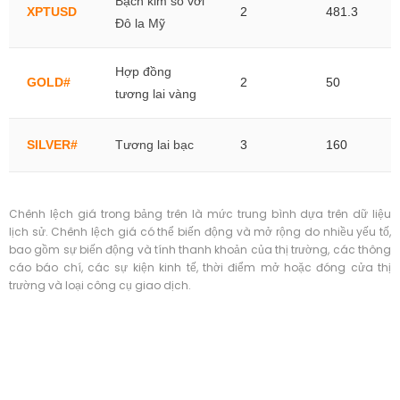
Bạch kim so với
XPTUSD
2
481.3
Đô la Mỹ
Hợp đồng
GOLD#
2
50
tương lai vàng
SILVER#
Tương lai bạc
3
160
Chênh lệch giá trong bảng trên là mức trung bình dựa trên dữ liệu
lịch sử. Chênh lệch giá có thể biến động và mở rộng do nhiều yếu tố,
bao gồm sự biến động và tính thanh khoản của thị trường, các thông
cáo báo chí, các sự kiện kinh tế, thời điểm mở hoặc đóng cửa thị
trường và loại công cụ giao dịch.