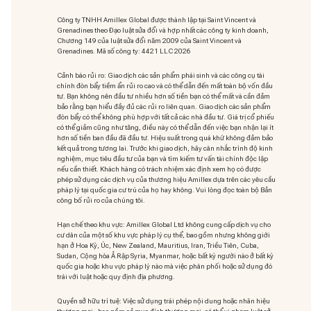
Công ty TNHH Amillex Global được thành lập tại Saint Vincent và
Grenadines theo Đạo luật sửa đổi và hợp nhất các công ty kinh doanh,
Chương 149 của luật sửa đổi năm 2009 của Saint Vincent và
Grenadines. Mã số công ty: 4421 LLC 2026
Cảnh báo rủi ro: Giao dịch các sản phẩm phái sinh và các công cụ tài
chính đòn bẩy tiềm ẩn rủi ro cao và có thể dẫn đến mất toàn bộ vốn đầu
tư. Bạn không nên đầu tư nhiều hơn số tiền bạn có thể mất và cần đảm
bảo rằng bạn hiểu đầy đủ các rủi ro liên quan. Giao dịch các sản phẩm
đòn bẩy có thể không phù hợp với tất cả các nhà đầu tư. Giá trị cổ phiếu
có thể giảm cũng như tăng, điều này có thể dẫn đến việc bạn nhận lại ít
hơn số tiền ban đầu đã đầu tư. Hiệu suất trong quá khứ không đảm bảo
kết quả trong tương lai. Trước khi giao dịch, hãy cân nhắc trình độ kinh
nghiệm, mục tiêu đầu tư của bạn và tìm kiếm tư vấn tài chính độc lập
nếu cần thiết. Khách hàng có trách nhiệm xác định xem họ có được
phép sử dụng các dịch vụ của thương hiệu Amillex dựa trên các yêu cầu
pháp lý tại quốc gia cư trú của họ hay không. Vui lòng đọc toàn bộ Bản
công bố rủi ro của chúng tôi.
Hạn chế theo khu vực: Amillex Global Ltd không cung cấp dịch vụ cho
cư dân của một số khu vực pháp lý cụ thể, bao gồm nhưng không giới
hạn ở Hoa Kỳ, Úc, New Zealand, Mauritius, Iran, Triều Tiên, Cuba,
Sudan, Cộng hòa Ả Rập Syria, Myanmar, hoặc bất kỳ người nào ở bất kỳ
quốc gia hoặc khu vực pháp lý nào mà việc phân phối hoặc sử dụng đó
trái với luật hoặc quy định địa phương.
Quyền sở hữu trí tuệ: Việc sử dụng trái phép nội dung hoặc nhãn hiệu