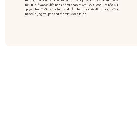
thương mại
, bao gồm cả mục đích thương mại, có thể vi phạm luật sở
hữu trí tuệ và dẫn đến hành động pháp lý. Amillex Global Ltd bảo lưu
quyền theo đuổi mọi biện pháp khắc phục theo luật định trong trường
hợp sử dụng trái phép tài sản trí tuệ của mình.