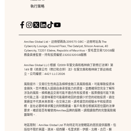
執行策略
Amillex Global Ltd，註冊號碼為 209575 GBC，註冊地址為 The
Cybercity Lounge, Ground Floor, The Catalyst, Silicon Avenue, 40
Cybercity, 72201 Ebène, Republic of Mauritius，受毛里交易720GB服
務委員會監管，持有投資編號 23202320GB服務
Amillex Global LLC 根據《2009 年聖文森和格林納丁斯修訂法律》第
149 章《商業公司（修訂和合併）法》在聖文森和格林納丁斯註冊成
立。公司編號：4421 LLC 2026
風險提示：交易衍生性商品及槓桿金融工具風險極高，可能導致投資本
金損失。您不應投入超過自身承受能力的資金，並應確保您完全了解所
涉及的風險。槓桿產品交易可能不適合所有投資者。股票價值可能下跌
也可能上漲，這意味著您可能最終收回的金額少於您的初始投資。過往
業績並不代表未來表現。在交易之前，請考慮您的經驗水平和投資目
標，並在必要時尋求獨立的財務建議。客戶有責任根據其居住國的法律
要求，確認是否有權使用Amillex品牌的服務。請閱讀我們的完整風險揭
露聲明。.
地區限制：Amillex Global Ltd 不向特定司法管轄區的居民提供服務，包
括但不限於美國、澳洲、紐西蘭、毛里求斯、伊朗、北韓、古巴、蘇