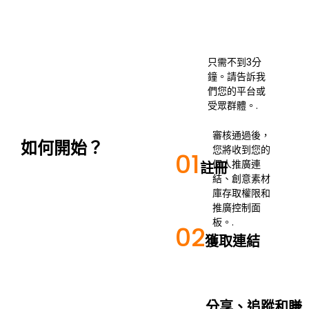
只需不到3分
鐘。請告訴我
們您的平台或
受眾群體。.
審核通過後，
如何開始？
您將收到您的
01
個人推廣連
註冊
結、創意素材
庫存取權限和
推廣控制面
板。.
02
獲取連結
分享、追蹤和賺