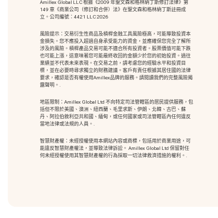
Amillex Global LLC 根據《2009 年聖文森和格林納丁斯修訂法律》第
149 章《商業公司（修訂和合併）法》在聖文森和格林納丁斯註冊成
立。公司編號：4421 LLC 2026
風險提示：交易衍生性商品及槓桿金融工具風險極高，可能導致投資本
金損失。您不應投入超過自身承受能力的資金，並應確保您完全了解所
涉及的風險。槓桿產品交易可能不適合所有投資者。股票價值可能下跌
也可能上漲，這意味著您可能最終收回的金額少於您的初始投資。過往
業績並不代表未來表現。在交易之前，請考慮您的經驗水平和投資目
標，並在必要時尋求獨立的財務建議。客戶有責任根據其居住國的法律
要求，確認是否有權使用Amillex品牌的服務。請閱讀我們的完整風險揭
露聲明。.
地區限制：Amillex Global Ltd 不向特定司法管轄區的居民提供服務，包
括但不限於美國、澳洲、紐西蘭、毛里求斯、伊朗、北韓、古巴、蘇
丹、阿拉伯敘利亞共和國、緬甸，或任何國家或司法管轄區內任何違反
當地法律或法規的人員。.
智慧財產權：未經授權使用本網站內容或商標
，包括用於商業用途，可
能違反智慧財產權法，並導致法律訴訟。 Amillex Global Ltd 保留對任
何未經授權使用其智慧財產權的行為採取一切法律救濟措施的權利。.