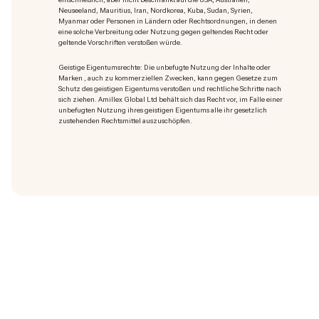
Neuseeland, Mauritius, Iran, Nordkorea, Kuba, Sudan, Syrien,
Myanmar oder Personen in Ländern oder Rechtsordnungen, in denen
eine solche Verbreitung oder Nutzung gegen geltendes Recht oder
geltende Vorschriften verstoßen würde.
Geistige Eigentumsrechte: Die unbefugte Nutzung der Inhalte oder
Marken
, auch zu kommerziellen Zwecken, kann gegen Gesetze zum
Schutz des geistigen Eigentums verstoßen und rechtliche Schritte nach
sich ziehen. Amillex Global Ltd behält sich das Recht vor, im Falle einer
unbefugten Nutzung ihres geistigen Eigentums alle ihr gesetzlich
zustehenden Rechtsmittel auszuschöpfen.