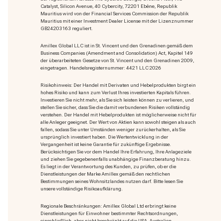
Catalyst, Silicon Avenue, 40 Cybercity, 72201 Ebène, Republik
Mauritius wird von der Financial Services Commission der Republik
Mauritius mit einer Investment Dealer License mit der Lizenznummer
GB24203163 reguliert.
Amillex Global LLC ist in St. Vincent und den Grenadinen gemäß dem
Business Companies (Amendment and Consolidation) Act, Kapitel 149
der überarbeiteten Gesetze von St. Vincent und den Grenadinen 2009,
eingetragen. Handelsregisternummer: 4421 LLC 2026
Risikohinweis: Der Handel mit Derivaten und Hebelprodukten birgt ein
hohes Risiko und kann zum Verlust Ihres investierten Kapitals führen.
Investieren Sie nicht mehr, als Sie sich leisten können zu verlieren, und
stellen Sie sicher, dass Sie die damit verbundenen Risiken vollständig
verstehen. Der Handel mit Hebelprodukten ist möglicherweise nicht für
alle Anleger geeignet. Der Wert von Aktien kann sowohl steigen als auch
fallen, sodass Sie unter Umständen weniger zurückerhalten, als Sie
ursprünglich investiert haben. Die Wertentwicklung in der
Vergangenheit ist keine Garantie für zukünftige Ergebnisse.
Berücksichtigen Sie vor dem Handel Ihre Erfahrung, Ihre Anlageziele
und ziehen Sie gegebenenfalls unabhängige Finanzberatung hinzu.
Es liegt in der Verantwortung des Kunden, zu prüfen, ob er die
Dienstleistungen der Marke Amillex gemäß den rechtlichen
Bestimmungen seines Wohnsitzlandes nutzen darf. Bitte lesen Sie
unsere vollständige Risikoaufklärung.
Regionale Beschränkungen: Amillex Global Ltd erbringt keine
Dienstleistungen für Einwohner bestimmter Rechtsordnungen,
einschließlich, aber nicht beschränkt auf die USA, Australien,