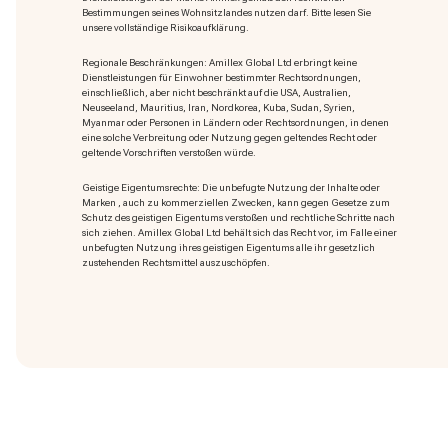
Bestimmungen seines Wohnsitzlandes nutzen darf. Bitte lesen Sie
unsere vollständige Risikoaufklärung.
Regionale Beschränkungen: Amillex Global Ltd erbringt keine
Dienstleistungen für Einwohner bestimmter Rechtsordnungen,
einschließlich, aber nicht beschränkt auf die USA, Australien,
Neuseeland, Mauritius, Iran, Nordkorea, Kuba, Sudan, Syrien,
Myanmar oder Personen in Ländern oder Rechtsordnungen, in denen
eine solche Verbreitung oder Nutzung gegen geltendes Recht oder
geltende Vorschriften verstoßen würde.
Geistige Eigentumsrechte: Die unbefugte Nutzung der Inhalte oder
Marken
, auch zu kommerziellen Zwecken, kann gegen Gesetze zum
Schutz des geistigen Eigentums verstoßen und rechtliche Schritte nach
sich ziehen. Amillex Global Ltd behält sich das Recht vor, im Falle einer
unbefugten Nutzung ihres geistigen Eigentums alle ihr gesetzlich
zustehenden Rechtsmittel auszuschöpfen.