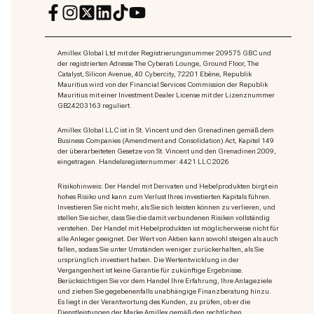
Amillex Global Ltd mit der Registrierungsnummer 209575 GBC und
der registrierten Adresse The Cyberati Lounge, Ground Floor, The
Catalyst, Silicon Avenue, 40 Cybercity, 72201 Ebène, Republik
Mauritius wird von der Financial Services Commission der Republik
Mauritius mit einer Investment Dealer License mit der Lizenznummer
GB24203163 reguliert.
Amillex Global LLC ist in St. Vincent und den Grenadinen gemäß dem
Business Companies (Amendment and Consolidation) Act, Kapitel 149
der überarbeiteten Gesetze von St. Vincent und den Grenadinen 2009,
eingetragen. Handelsregisternummer: 4421 LLC 2026
Risikohinweis: Der Handel mit Derivaten und Hebelprodukten birgt ein
hohes Risiko und kann zum Verlust Ihres investierten Kapitals führen.
Investieren Sie nicht mehr, als Sie sich leisten können zu verlieren, und
stellen Sie sicher, dass Sie die damit verbundenen Risiken vollständig
verstehen. Der Handel mit Hebelprodukten ist möglicherweise nicht für
alle Anleger geeignet. Der Wert von Aktien kann sowohl steigen als auch
fallen, sodass Sie unter Umständen weniger zurückerhalten, als Sie
ursprünglich investiert haben. Die Wertentwicklung in der
Vergangenheit ist keine Garantie für zukünftige Ergebnisse.
Berücksichtigen Sie vor dem Handel Ihre Erfahrung, Ihre Anlageziele
und ziehen Sie gegebenenfalls unabhängige Finanzberatung hinzu.
Es liegt in der Verantwortung des Kunden, zu prüfen, ob er die
Dienstleistungen der Marke Amillex gemäß den rechtlichen