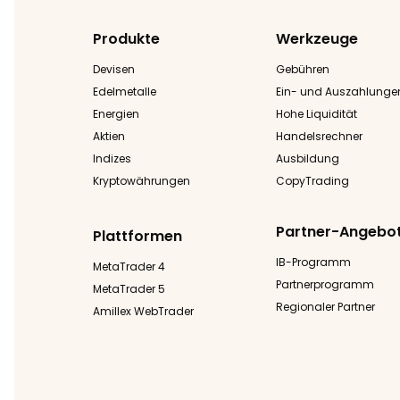
Produkte
Werkzeuge
Devisen
Gebühren
Edelmetalle
Ein- und Auszahlunge
Energien
Hohe Liquidität
Aktien
Handelsrechner
Indizes
Ausbildung
Kryptowährungen
CopyTrading
Partner-Angebo
Plattformen
IB-Programm
MetaTrader 4
Partnerprogramm
MetaTrader 5
Regionaler Partner
Amillex WebTrader