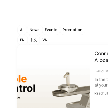
All
News
Events
Promotion
EN
中文
VN
Connec
Alloc
5 Augus
In the 
at your
Read full