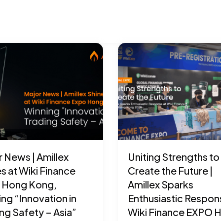
 News | Amillex
Uniting Strengths to
s at Wiki Finance
Create the Future |
 Hong Kong,
Amillex Sparks
ng “Innovation in
Enthusiastic Respon
ng Safety – Asia”
Wiki Finance EXPO 