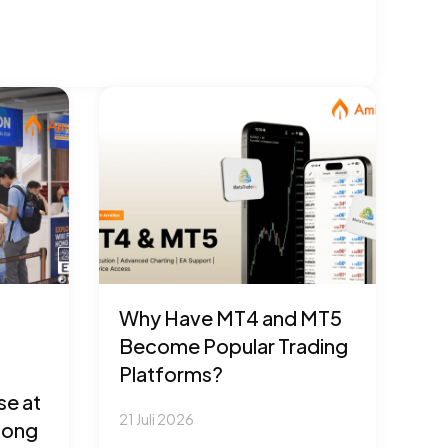
Why Have MT4 and MT5
Become Popular Trading
Platforms?
se at
21 Juli 2026
Hong