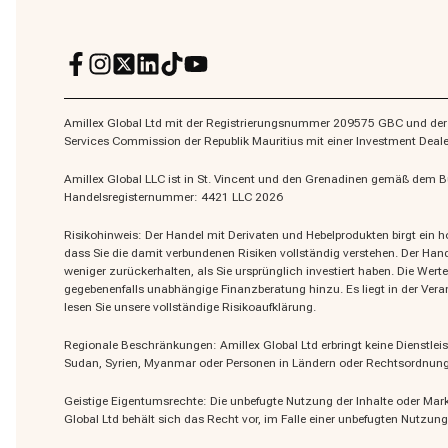
Amillex Global Ltd mit der Registrierungsnummer 209575 GBC und der re
Services Commission der Republik Mauritius mit einer Investment Dea
Amillex Global LLC ist in St. Vincent und den Grenadinen gemäß dem 
Handelsregisternummer: 4421 LLC 2026
Risikohinweis: Der Handel mit Derivaten und Hebelprodukten birgt ein hoh
dass Sie die damit verbundenen Risiken vollständig verstehen. Der Hand
weniger zurückerhalten, als Sie ursprünglich investiert haben. Die Wert
gegebenenfalls unabhängige Finanzberatung hinzu. Es liegt in der Ver
lesen Sie unsere vollständige Risikoaufklärung.
Regionale Beschränkungen: Amillex Global Ltd erbringt keine Dienstleis
Sudan, Syrien, Myanmar oder Personen in Ländern oder Rechtsordnungen
Geistige Eigentumsrechte: Die unbefugte Nutzung der Inhalte oder Mar
Global Ltd behält sich das Recht vor, im Falle einer unbefugten Nutzun