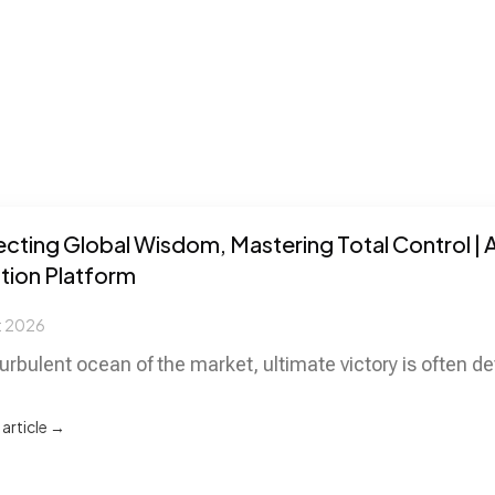
ting Global Wisdom, Mastering Total Control | Ami
ation Platform
t 2026
turbulent ocean of the market, ultimate victory is often
 article →