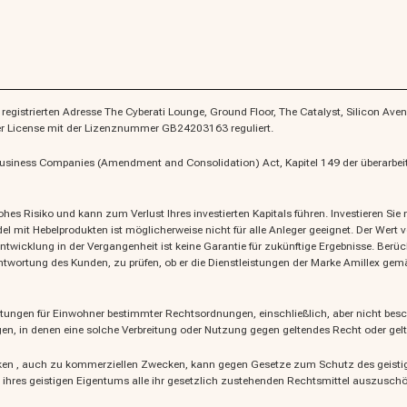
gistrierten Adresse The Cyberati Lounge, Ground Floor, The Catalyst, Silicon Avenu
ler License mit der Lizenznummer GB24203163 reguliert.
Business Companies (Amendment and Consolidation) Act, Kapitel 149 der überarbeit
es Risiko und kann zum Verlust Ihres investierten Kapitals führen. Investieren Sie nic
el mit Hebelprodukten ist möglicherweise nicht für alle Anleger geeignet. Der Wert
entwicklung in der Vergangenheit ist keine Garantie für zukünftige Ergebnisse. Berü
antwortung des Kunden, zu prüfen, ob er die Dienstleistungen der Marke Amillex g
tungen für Einwohner bestimmter Rechtsordnungen, einschließlich, aber nicht besch
, in denen eine solche Verbreitung oder Nutzung gegen geltendes Recht oder gelt
ken
, auch zu kommerziellen Zwecken, kann gegen Gesetze zum Schutz des geistige
g ihres geistigen Eigentums alle ihr gesetzlich zustehenden Rechtsmittel auszuschö