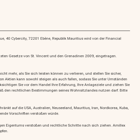
e, 40 Cybercity, 72201 Ebène, Republik Mauritius wird von der Financial
eten Gesetze von St. Vincent und den Grenadinen 2009, eingetragen.
ht mehr, als Sie sich leisten können zu verlieren, und stellen Sie sicher,
 von Aktien kann sowohl steigen als auch fallen, sodass Sie unter Umständen
cksichtigen Sie vor dem Handel Ihre Erfahrung, Ihre Anlageziele und ziehen Sie
emäß den rechtlichen Bestimmungen seines Wohnsitzlandes nutzen darf. Bitte
ränkt auf die USA, Australien, Neuseeland, Mauritius, Iran, Nordkorea, Kuba,
ende Vorschriften verstoßen würde.
n Eigentums verstoßen und rechtliche Schritte nach sich ziehen. Amillex
pfen.