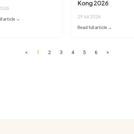
Kong 2026
 2026
29 Juli 2026
l article →
Read full article →
<
1
2
3
4
5
6
>