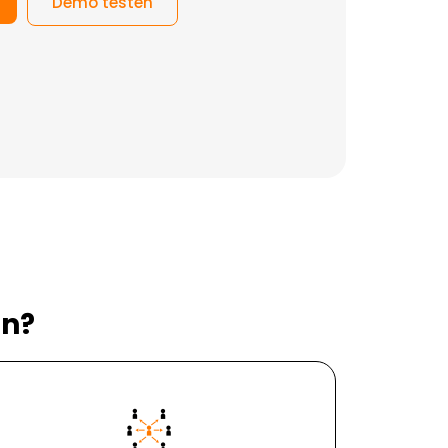
Demo testen
ln?