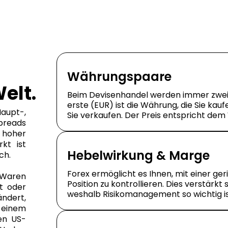
Währungspaare
elt.
Beim Devisenhandel werden immer zwei 
erste (EUR) ist die Währung, die Sie kauf
aupt-,
Sie verkaufen. Der Preis entspricht dem
preads
 hoher
rkt ist
Hebelwirkung & Marge
ch.
Forex ermöglicht es Ihnen, mit einer ge
Waren
Position zu kontrollieren. Dies verstärk
t oder
weshalb Risikomanagement so wichtig is
ndert,
 einem
en US-