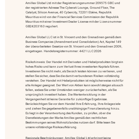
Amillex Global Ltd mit der Registrierungsnummer 209575 GBC und
der registrierten Adresse The Cyberati Lounge, Ground Floor, The
Catalyst, Silicon Avenue, 40 Cybercity, 72201 Ebène, Republik
Mauritius wird von der Financial Services Commission der Republik
Mauritius mit einer Investment Dealer License mit der Lizenznummer
GB24203163 reguliert.
Amillex Global LLC ist in St. Vincent und den Grenadinen gemäß dem
Business Companies (Amendment and Consolidation) Act, Kapitel 149
der überarbeiteten Gesetze von St. Vincent und den Grenadinen 2009,
eingetragen. Handelsregisternummer: 4421 LLC 2026
Risikohinweis: Der Handel mit Derivaten und Hebelprodukten birgt ein
hohes Risiko und kann zum Verlust Ihres investierten Kapitals führen.
Investieren Sie nicht mehr, als Sie sich leisten können zu verlieren, und
stellen Sie sicher, dass Sie die damit verbundenen Risiken vollständig
verstehen. Der Handel mit Hebelprodukten ist möglicherweise nicht für
alle Anleger geeignet. Der Wert von Aktien kann sowohl steigen als auch
fallen, sodass Sie unter Umständen weniger zurückerhalten, als Sie
ursprünglich investiert haben. Die Wertentwicklung in der
Vergangenheit ist keine Garantie für zukünftige Ergebnisse.
Berücksichtigen Sie vor dem Handel Ihre Erfahrung, Ihre Anlageziele
und ziehen Sie gegebenenfalls unabhängige Finanzberatung hinzu.
Es liegt in der Verantwortung des Kunden, zu prüfen, ob er die
Dienstleistungen der Marke Amillex gemäß den rechtlichen
Bestimmungen seines Wohnsitzlandes nutzen darf. Bitte lesen Sie
unsere vollständige Risikoaufklärung.
Regionale Beschränkungen: Amillex Global Ltd erbringt keine