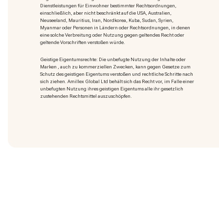
Dienstleistungen für Einwohner bestimmter Rechtsordnungen,
einschließlich, aber nicht beschränkt auf die USA, Australien,
Neuseeland, Mauritius, Iran, Nordkorea, Kuba, Sudan, Syrien,
Myanmar oder Personen in Ländern oder Rechtsordnungen, in denen
eine solche Verbreitung oder Nutzung gegen geltendes Recht oder
geltende Vorschriften verstoßen würde.
Geistige Eigentumsrechte: Die unbefugte Nutzung der Inhalte oder
Marken
, auch zu kommerziellen Zwecken, kann gegen Gesetze zum
Schutz des geistigen Eigentums verstoßen und rechtliche Schritte nach
sich ziehen. Amillex Global Ltd behält sich das Recht vor, im Falle einer
unbefugten Nutzung ihres geistigen Eigentums alle ihr gesetzlich
zustehenden Rechtsmittel auszuschöpfen.