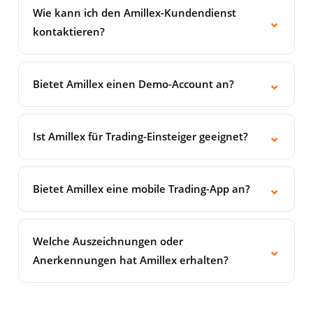
(日本語), traditionellem Chinesisch (繁體中文),
Nordkoreas, Kubas, Sudans, Syriens, Myanmars,
Wie kann ich den Amillex-Kundendienst
⌄
vereinfachtem Chinesisch (简体中文), Deutsch
Kanadas, Russlands, Israels oder anderer Länder
kontaktieren?
(Deutsch), Französisch (Français), Koreanisch (한국
an, die internationalen Sanktionen unterliegen.
Unser Support-Team ist 24 Stunden an 5 Tagen die
어), Vietnamesisch (Tiếng Việt) und Persisch
Bitte kontaktieren Sie unser Support-Team, um die
Woche per Live-Chat auf unserer Website oder per
⌄
(فارسی). Mehrsprachiger Support ist per Live-Chat
Bietet Amillex einen Demo-Account an?
Voraussetzungen für Ihr Land zu prüfen.
E-Mail über unsere Kontaktseite erreichbar. Wir
und E-Mail verfügbar.
Ja. Amillex bietet kostenlose Demokonten auf den
antworten Ihnen auch über unsere offiziellen
Plattformen MT4 und MT5 an. Mit einem
⌄
Social-Media-Kanäle auf Facebook, Instagram,
Ist Amillex für Trading-Einsteiger geeignet?
Demokonto erhalten Sie Zugriff auf Echtzeit-
LinkedIn, Twitter, TikTok und YouTube.
Ja. Amillex ist sowohl für Anfänger als auch für
Marktpreise und -Ausführung in einer risikofreien,
erfahrene Trader geeignet. Anfänger profitieren
⌄
simulierten Umgebung. So können Sie Strategien
Bietet Amillex eine mobile Trading-App an?
von unserem provisionsfreien Standardkonto,
üben und die Plattform kennenlernen, bevor Sie
Ja. Die mobilen Apps MetaTrader 4 und
kostenlosen Schulungsmaterialien, einer Demo-
ein Live-Konto eröffnen. Demokonten sind zeitlich
MetaTrader 5 sind kostenlos für iOS (App Store)
Handelsumgebung und der Copy-Trading-Funktion,
Welche Auszeichnungen oder
unbegrenzt nutzbar.
⌄
und Android (Google Play) erhältlich. Die Apps
mit der Sie automatisch den Strategien erfahrener
Anerkennungen hat Amillex erhalten?
unterstützen Echtzeit-Charts, One-Click-Trading
Anbieter folgen können.
Amillex ist ein aufstrebender globaler Broker mit
und die vollständige Kontoverwaltung unterwegs.
wachsender Anerkennung im CFD-Bereich.