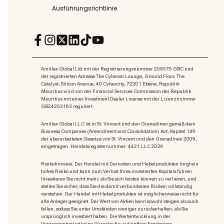
Ausführungsrichtlinie
Amillex Global Ltd mit der Registrierungsnummer 209575 GBC und
der registrierten Adresse The Cyberati Lounge, Ground Floor, The
Catalyst, Silicon Avenue, 40 Cybercity, 72201 Ebène, Republik
Mauritius wird von der Financial Services Commission der Republik
Mauritius mit einer Investment Dealer License mit der Lizenznummer
GB24203163 reguliert.
Amillex Global LLC ist in St. Vincent und den Grenadinen gemäß dem
Business Companies (Amendment and Consolidation) Act, Kapitel 149
der überarbeiteten Gesetze von St. Vincent und den Grenadinen 2009,
eingetragen. Handelsregisternummer: 4421 LLC 2026
Risikohinweis: Der Handel mit Derivaten und Hebelprodukten birgt ein
hohes Risiko und kann zum Verlust Ihres investierten Kapitals führen.
Investieren Sie nicht mehr, als Sie sich leisten können zu verlieren, und
stellen Sie sicher, dass Sie die damit verbundenen Risiken vollständig
verstehen. Der Handel mit Hebelprodukten ist möglicherweise nicht für
alle Anleger geeignet. Der Wert von Aktien kann sowohl steigen als auch
fallen, sodass Sie unter Umständen weniger zurückerhalten, als Sie
ursprünglich investiert haben. Die Wertentwicklung in der
Vergangenheit ist keine Garantie für zukünftige Ergebnisse.