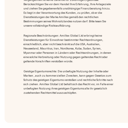
Berücksichtigen Sie vor dem Handel Ihre Erfahrung, Ihre Anlageziele
und ziehen Sie gegebenenfalls unabhängige Finanzberatung hinzu.
Es liegt in der Verantwortung des Kunden, zu prüfen, ob er die
Dienstleistungen der Marke Amillex gemäß den rechtlichen
Bestimmungen seines Wohnsitzlandes nutzen darf. Bitte lesen Sie
unsere vollständige Risikoaufklärung.
Regionale Beschränkungen: Amillex Global Ltd erbringt keine
Dienstleistungen für Einwohner bestimmter Rechtsordnungen,
einschließlich, aber nicht beschränkt auf die USA, Australien,
Neuseeland, Mauritius, Iran, Nordkorea, Kuba, Sudan, Syrien,
Myanmar oder Personen in Ländern oder Rechtsordnungen, in denen
eine solche Verbreitung oder Nutzung gegen geltendes Recht oder
geltende Vorschriften verstoßen würde.
Geistige Eigentumsrechte: Die unbefugte Nutzung der Inhalte oder
Marken
, auch zu kommerziellen Zwecken, kann gegen Gesetze zum
Schutz des geistigen Eigentums verstoßen und rechtliche Schritte nach
sich ziehen. Amillex Global Ltd behält sich das Recht vor, im Falle einer
unbefugten Nutzung ihres geistigen Eigentums alle ihr gesetzlich
zustehenden Rechtsmittel auszuschöpfen.