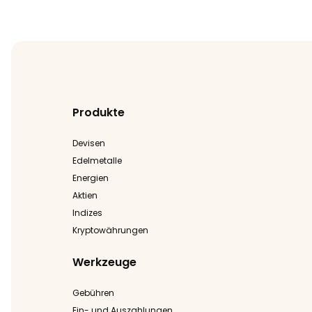
Aktuelle Informationen zu unseren
Auszeichnungen und Akkreditierungen finden Sie
in den Bereichen „Unternehmensnachrichten“ und
„Über uns“.
Produkte
Devisen
Edelmetalle
Energien
Aktien
Indizes
Kryptowährungen
Werkzeuge
Gebühren
Ein- und Auszahlungen