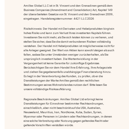
Amillex Global LLC ist in St. Vincent und den Grenadinen gemäß dem
Business Companies (Amendment and Consolidation) Act, Kapitel 149
der überarbeiteten Gesetze von St. Vincent und den Grenadinen 2009,
eingetragen. Handelsregisternummer: 4421 LLC 2026
Risikohinweis: Der Handel mit Derivaten und Hebelprodukten birgt ein
hohes Risiko und kann zum Verlust Ihres investierten Kapitals führen.
Investieren Sie nicht mehr, als Sie sich leisten können zu verlieren, und
stellen Sie sicher, dass Sie die damit verbundenen Risiken vollständig
verstehen. Der Handel mit Hebelprodukten ist möglicherweise nicht für
alle Anleger geeignet. Der Wert von Aktien kann sowohl steigen als auch
fallen, sodass Sie unter Umständen weniger zurückerhalten, als Sie
ursprünglich investiert haben. Die Wertentwicklung in der
Vergangenheit ist keine Garantie für zukünftige Ergebnisse.
Berücksichtigen Sie vor dem Handel Ihre Erfahrung, Ihre Anlageziele
und ziehen Sie gegebenenfalls unabhängige Finanzberatung hinzu.
Es liegt in der Verantwortung des Kunden, zu prüfen, ob er die
Dienstleistungen der Marke Amillex gemäß den rechtlichen
Bestimmungen seines Wohnsitzlandes nutzen darf. Bitte lesen Sie
unsere vollständige Risikoaufklärung.
Regionale Beschränkungen: Amillex Global Ltd erbringt keine
Dienstleistungen für Einwohner bestimmter Rechtsordnungen,
einschließlich, aber nicht beschränkt auf die USA, Australien,
Neuseeland, Mauritius, Iran, Nordkorea, Kuba, Sudan, Syrien,
Myanmar oder Personen in Ländern oder Rechtsordnungen, in denen
eine solche Verbreitung oder Nutzung gegen geltendes Recht oder
geltende Vorschriften verstoßen würde.