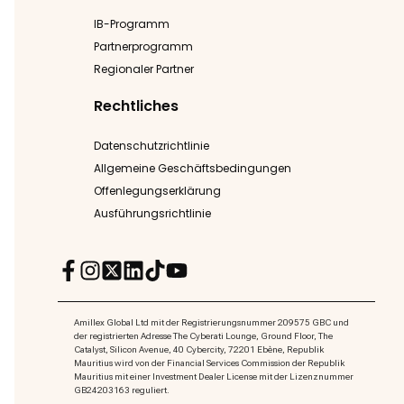
IB-Programm
Partnerprogramm
Regionaler Partner
Rechtliches
Datenschutzrichtlinie
Allgemeine Geschäftsbedingungen
Offenlegungserklärung
Ausführungsrichtlinie
Amillex Global Ltd mit der Registrierungsnummer 209575 GBC und
der registrierten Adresse The Cyberati Lounge, Ground Floor, The
Catalyst, Silicon Avenue, 40 Cybercity, 72201 Ebène, Republik
Mauritius wird von der Financial Services Commission der Republik
Mauritius mit einer Investment Dealer License mit der Lizenznummer
GB24203163 reguliert.