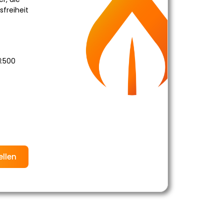
sfreiheit
1:500
ellen