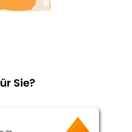
ür Sie?
r, die