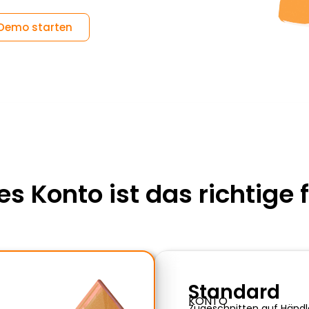
 Demo starten
s Konto ist das richtige f
Standard
KONTO
Zugeschnitten auf Händle