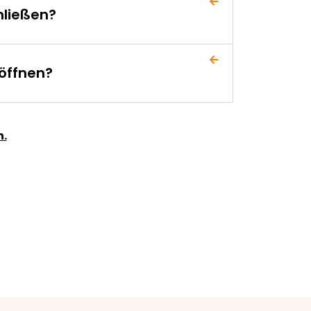
hließen?
öffnen?
n.