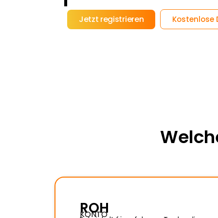
Jetzt registrieren
Kostenlose
Welche
ROH
KONTO