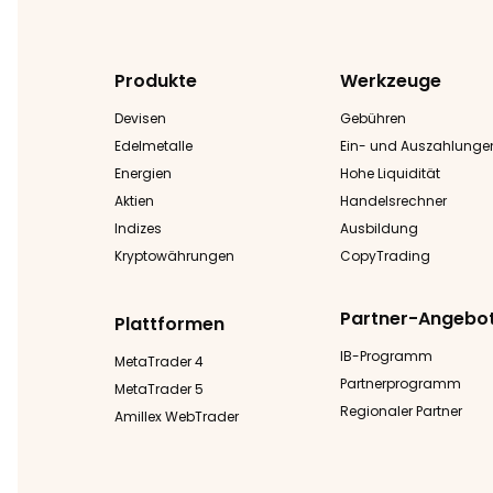
Produkte
Werkzeuge
Devisen
Gebühren
Edelmetalle
Ein- und Auszahlunge
Energien
Hohe Liquidität
Aktien
Handelsrechner
Indizes
Ausbildung
Kryptowährungen
CopyTrading
Partner-Angebo
Plattformen
IB-Programm
MetaTrader 4
Partnerprogramm
MetaTrader 5
Regionaler Partner
Amillex WebTrader