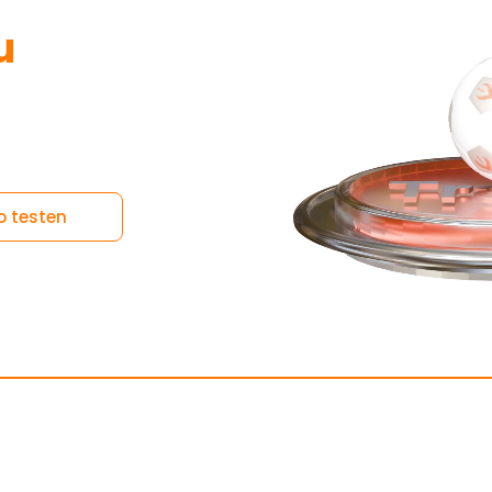
u
 testen