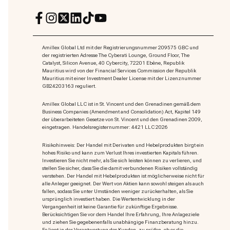
Amillex Global Ltd mit der Registrierungsnummer 209575 GBC und
der registrierten Adresse The Cyberati Lounge, Ground Floor, The
Catalyst, Silicon Avenue, 40 Cybercity, 72201 Ebène, Republik
Mauritius wird von der Financial Services Commission der Republik
Mauritius mit einer Investment Dealer License mit der Lizenznummer
GB24203163 reguliert.
Amillex Global LLC ist in St. Vincent und den Grenadinen gemäß dem
Business Companies (Amendment and Consolidation) Act, Kapitel 149
der überarbeiteten Gesetze von St. Vincent und den Grenadinen 2009,
eingetragen. Handelsregisternummer: 4421 LLC 2026
Risikohinweis: Der Handel mit Derivaten und Hebelprodukten birgt ein
hohes Risiko und kann zum Verlust Ihres investierten Kapitals führen.
Investieren Sie nicht mehr, als Sie sich leisten können zu verlieren, und
stellen Sie sicher, dass Sie die damit verbundenen Risiken vollständig
verstehen. Der Handel mit Hebelprodukten ist möglicherweise nicht für
alle Anleger geeignet. Der Wert von Aktien kann sowohl steigen als auch
fallen, sodass Sie unter Umständen weniger zurückerhalten, als Sie
ursprünglich investiert haben. Die Wertentwicklung in der
Vergangenheit ist keine Garantie für zukünftige Ergebnisse.
Berücksichtigen Sie vor dem Handel Ihre Erfahrung, Ihre Anlageziele
und ziehen Sie gegebenenfalls unabhängige Finanzberatung hinzu.
Es liegt in der Verantwortung des Kunden, zu prüfen, ob er die