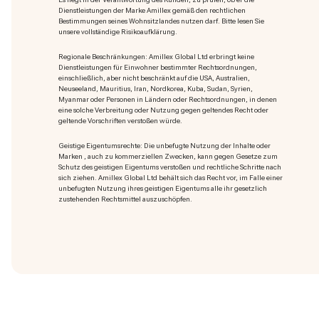
Dienstleistungen der Marke Amillex gemäß den rechtlichen
Bestimmungen seines Wohnsitzlandes nutzen darf. Bitte lesen Sie
unsere vollständige Risikoaufklärung.
Regionale Beschränkungen: Amillex Global Ltd erbringt keine
Dienstleistungen für Einwohner bestimmter Rechtsordnungen,
einschließlich, aber nicht beschränkt auf die USA, Australien,
Neuseeland, Mauritius, Iran, Nordkorea, Kuba, Sudan, Syrien,
Myanmar oder Personen in Ländern oder Rechtsordnungen, in denen
eine solche Verbreitung oder Nutzung gegen geltendes Recht oder
geltende Vorschriften verstoßen würde.
Geistige Eigentumsrechte: Die unbefugte Nutzung der Inhalte oder
Marken
, auch zu kommerziellen Zwecken, kann gegen Gesetze zum
Schutz des geistigen Eigentums verstoßen und rechtliche Schritte nach
sich ziehen. Amillex Global Ltd behält sich das Recht vor, im Falle einer
unbefugten Nutzung ihres geistigen Eigentums alle ihr gesetzlich
zustehenden Rechtsmittel auszuschöpfen.