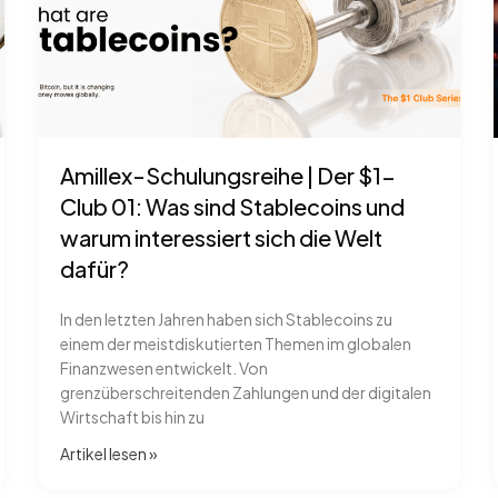
Amillex-Schulungsreihe | Der $1-
Club 01: Was sind Stablecoins und
warum interessiert sich die Welt
dafür?
In den letzten Jahren haben sich Stablecoins zu
einem der meistdiskutierten Themen im globalen
Finanzwesen entwickelt. Von
grenzüberschreitenden Zahlungen und der digitalen
Wirtschaft bis hin zu
Artikel lesen​ »