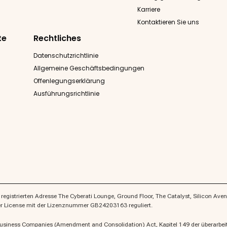
Karriere
Kontaktieren Sie uns
te
Rechtliches
Datenschutzrichtlinie
Allgemeine Geschäftsbedingungen
Offenlegungserklärung
Ausführungsrichtlinie
gistrierten Adresse The Cyberati Lounge, Ground Floor, The Catalyst, Silicon Avenu
ler License mit der Lizenznummer GB24203163 reguliert.
Business Companies (Amendment and Consolidation) Act, Kapitel 149 der überarbeit