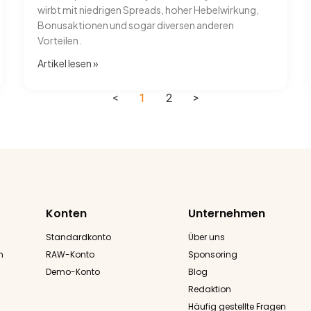
wirbt mit niedrigen Spreads, hoher Hebelwirkung,
Bonusaktionen und sogar diversen anderen
Vorteilen.
Artikel lesen​ »
<
1
2
>
Konten
Unternehmen
Standardkonto
Über uns
n
RAW-Konto
Sponsoring
Demo-Konto
Blog
Redaktion
Häufig gestellte Fragen