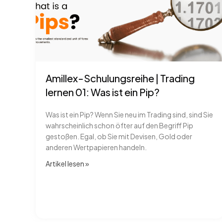
Amillex-Schulungsreihe | Trading
lernen 01: Was ist ein Pip?
Was ist ein Pip? Wenn Sie neu im Trading sind, sind Sie
wahrscheinlich schon öfter auf den Begriff Pip
gestoßen. Egal, ob Sie mit Devisen, Gold oder
anderen Wertpapieren handeln.
Artikel lesen​ »