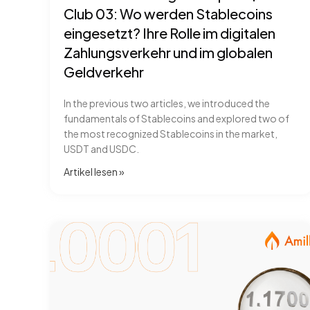
Club 03: Wo werden Stablecoins
eingesetzt? Ihre Rolle im digitalen
Zahlungsverkehr und im globalen
Geldverkehr
In the previous two articles, we introduced the
fundamentals of Stablecoins and explored two of
the most recognized Stablecoins in the market,
USDT and USDC.
Artikel lesen​ »