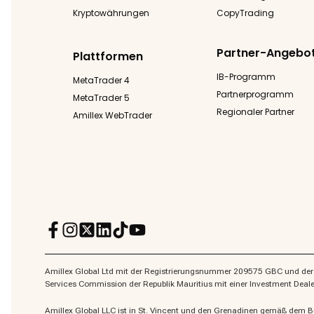
Kryptowährungen
CopyTrading
Partner-Angebo
Plattformen
IB-Programm
MetaTrader 4
Partnerprogramm
MetaTrader 5
Regionaler Partner
Amillex WebTrader
Amillex Global Ltd mit der Registrierungsnummer 209575 GBC und der re
Services Commission der Republik Mauritius mit einer Investment Dea
Amillex Global LLC ist in St. Vincent und den Grenadinen gemäß dem 