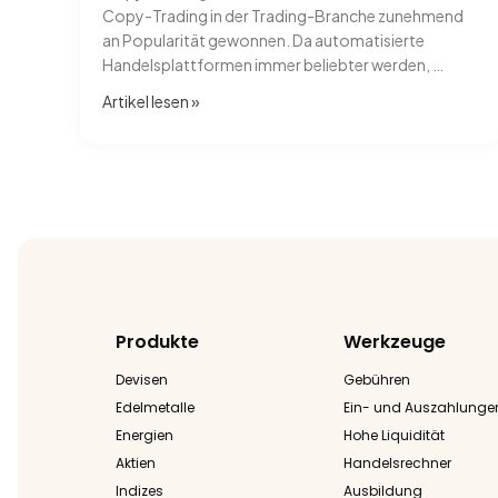
Copy-Trading in der Trading-Branche zunehmend
an Popularität gewonnen. Da automatisierte
Handelsplattformen immer beliebter werden, …
Artikel lesen​ »
Produkte
Werkzeuge
Devisen
Gebühren
Edelmetalle
Ein- und Auszahlunge
Energien
Hohe Liquidität
Aktien
Handelsrechner
Indizes
Ausbildung