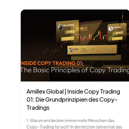
Amillex Global | Inside Copy Trading
01: Die Grundprinzipien des Copy-
Tradings
1. Warum entdecken immer mehr Menschen das
Copy-Trading für sich? In den letzten Jahren hat das