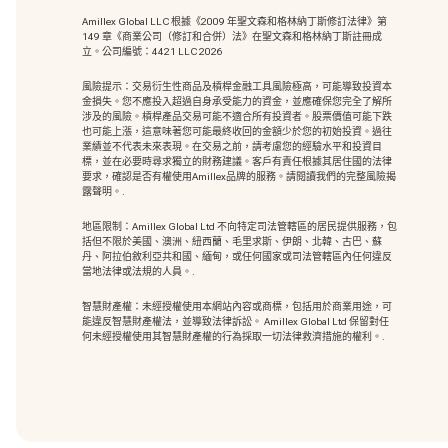
Amillex Global LLC 根據《2009 年聖文森和格林納丁斯修訂法律》第
149 章《商業公司（修訂和合併）法》在聖文森和格林納丁斯註冊成
立。公司編號：4421 LLC 2026
風險提示：交易衍生性商品及槓桿金融工具風險極高，可能導致投資本
金損失。您不應投入超過自身承受能力的資金，並應確保您完全了解所
涉及的風險。槓桿產品交易可能不適合所有投資者。股票價值可能下跌
也可能上漲，這意味著您可能最終收回的金額少於您的初始投資。過往
業績並不代表未來表現。在交易之前，請考慮您的經驗水平和投資目
標，並在必要時尋求獨立的財務建議。客戶有責任根據其居住國的法律
要求，確認是否有權使用Amillex品牌的服務。請閱讀我們的完整風險揭
露聲明。.
地區限制：Amillex Global Ltd 不向特定司法管轄區的居民提供服務，包
括但不限於美國、澳洲、紐西蘭、毛里求斯、伊朗、北韓、古巴、蘇
丹、阿拉伯敘利亞共和國、緬甸，或任何國家或司法管轄區內任何違反
當地法律或法規的人員。.
智慧財產權：未經授權使用本網站內容或商標
，包括用於商業用途，可
能違反智慧財產權法，並導致法律訴訟。 Amillex Global Ltd 保留對任
何未經授權使用其智慧財產權的行為採取一切法律救濟措施的權利。.