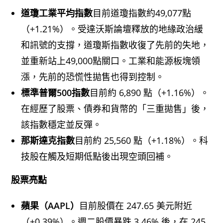
道瓊工業平均指數
目前道瓊指數約49,077點
（+1.21%）。受達沃斯論壇釋放的地緣政治緩
和訊號的支撐，道瓊斯指數收復了先前的失地，
並重新站上49,000點關口。工業和能源板塊領
漲，先前的恐慌性拋售也得到控制。
標準普爾500指數
目前約 6,890 點（+1.16%）。
在經歷了股票、債券和貨幣的「三重拋售」後，
該指數穩定並反彈。
那斯達克指數
目前約 25,560 點（+1.18%）。科
技股在觸及短期低點後出現空頭回補。
股票亮點
蘋果（AAPL）
目前股價在 247.65 美元附近
（+0.39%）。週二股價暴跌 3.46% 後，在 245