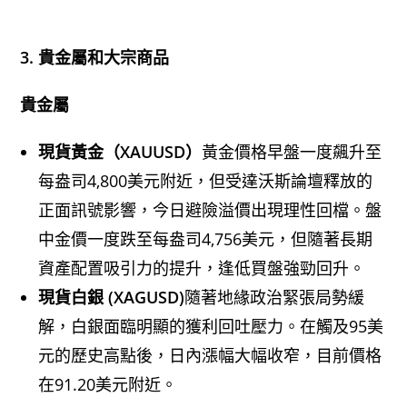
3. 貴金屬和大宗商品
貴金屬
現貨黃金（XAUUSD）
黃金價格早盤一度飆升至
每盎司4,800美元附近，但受達沃斯論壇釋放的
正面訊號影響，今日避險溢價出現理性回檔。盤
中金價一度跌至每盎司4,756美元，但隨著長期
資產配置吸引力的提升，逢低買盤強勁回升。
現貨白銀 (XAGUSD)
隨著地緣政治緊張局勢緩
解，白銀面臨明顯的獲利回吐壓力。在觸及95美
元的歷史高點後，日內漲幅大幅收窄，目前價格
在91.20美元附近。