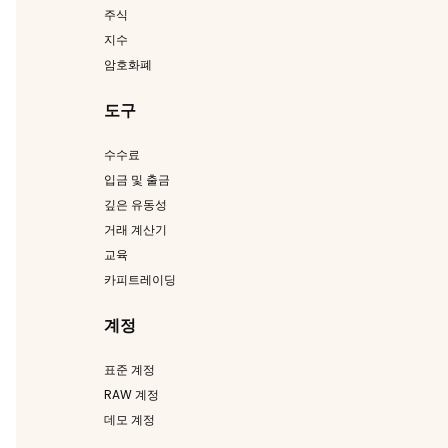
주식
지수
암호화폐
도구
수수료
입금 및 출금
깊은 유동성
거래 계산기
교육
카피트레이딩
계정
표준 계정
RAW 계정
데모 계정