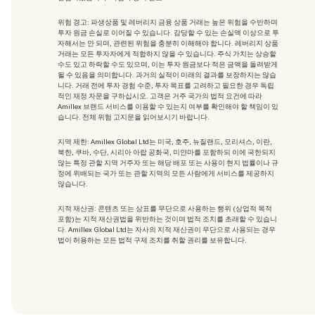
위험 경고: 파생상품 및 레버리지 금융 상품 거래는 높은 위험을 수반하며
투자 원금 손실로 이어질 수 있습니다. 감당할 수 있는 손실액 이상으로 투
자해서는 안 되며, 관련된 위험을 충분히 이해해야 합니다. 레버리지 상품
거래는 모든 투자자에게 적합하지 않을 수 있습니다. 주식 가치는 상승할
수도 있고 하락할 수도 있으며, 이는 투자 원금보다 적은 금액을 돌려받게
될 수 있음을 의미합니다. 과거의 실적이 미래의 결과를 보장하지는 않습
니다. 거래 전에 투자 경험 수준, 투자 목표를 고려하고 필요한 경우 독립
적인 재정 자문을 구하십시오. 고객은 거주 국가의 법적 요건에 따라
Amillex 브랜드 서비스를 이용할 수 있는지 여부를 확인해야 할 책임이 있
습니다. 전체 위험 고지문을 읽어보시기 바랍니다.
지역 제한: Amillex Global Ltd는 미국, 호주, 뉴질랜드, 모리셔스, 이란,
북한, 쿠바, 수단, 시리아 아랍 공화국, 미얀마를 포함하되 이에 국한되지
않는 특정 관할 지역 거주자 또는 해당 배포 또는 사용이 현지 법률이나 규
정에 위배되는 국가 또는 관할 지역의 모든 사람에게 서비스를 제공하지
않습니다.
지적 재산권: 콘텐츠 또는 상표를 무단으로 사용하는 행위
(상업적 목적
포함)는 지적 재산권법을 위반하는 것이며 법적 조치를 초래할 수 있습니
다. Amillex Global Ltd는 자사의 지적 재산권이 무단으로 사용되는 경우
법이 허용하는 모든 법적 구제 조치를 취할 권리를 보유합니다.