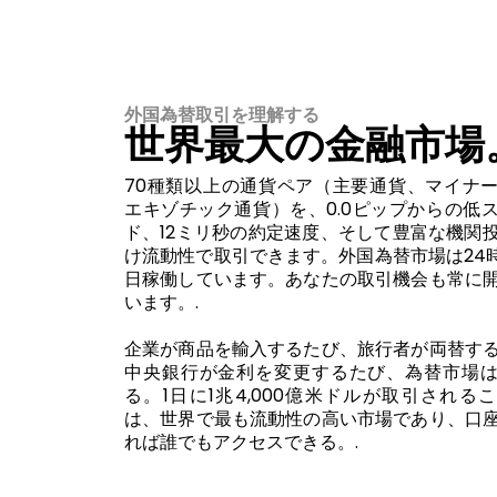
外国為替取引を理解する
世界最大の金融市場
70種類以上の通貨ペア（主要通貨、マイナ
エキゾチック通貨）を、0.0ピップからの低
ド、12ミリ秒の約定速度、そして豊富な機関
け流動性で取引できます。外国為替市場は24時
日稼働しています。あなたの取引機会も常に
います。.
企業が商品を輸入するたび、旅行者が両替す
中央銀行が金利を変更するたび、為替市場
る。1日に1兆4,000億米ドルが取引される
は、世界で最も流動性の高い市場であり、口
れば誰でもアクセスできる。.