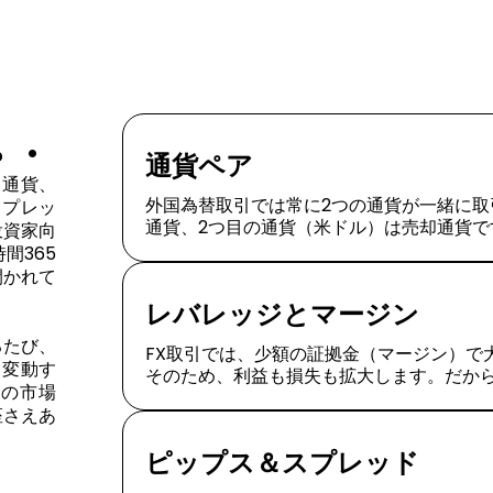
。.
通貨ペア
ー通貨、
外国為替取引では常に2つの通貨が一緒に取
スプレッ
通貨、2つ目の通貨（米ドル）は売却通貨で
投資家向
間365
開かれて
レバレッジとマージン
るたび、
FX取引では、少額の証拠金（マージン）で
は変動す
そのため、利益も損失も拡大します。だから
この市場
座さえあ
ピップス＆スプレッド