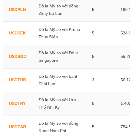
Đô la Mỹ so với đồng
USDPLN
5
180.1
Zloty Ba Lan
Đô la Mỹ so với Krona
USDSEK
5
534.9
Thụy Điển
Đô la Mỹ so với Đô la
USDSGD
5
55.28
Singapore
Đô la Mỹ so với baht
USDTHB
3
56.12
Thái Lan
Đô la Mỹ so với Lira
USDTRY
5
1.402,
Thổ Nhĩ Kỳ
Đô la Mỹ so với đồng
USDZAR
5
754.5
Rand Nam Phi