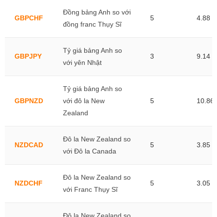
Đồng bảng Anh so với
GBPCHF
5
4.88
đồng franc Thụy Sĩ
Tỷ giá bảng Anh so
GBPJPY
3
9.14
với yên Nhật
Tỷ giá bảng Anh so
GBPNZD
với đô la New
5
10.86
Zealand
Đô la New Zealand so
NZDCAD
5
3.85
với Đô la Canada
Đô la New Zealand so
NZDCHF
5
3.05
với Franc Thụy Sĩ
Đô la New Zealand so