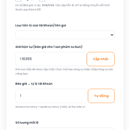
Cơ sở/Báo giá, ví dụ:.
EUR/USD
. Các cặp tiền tệ JPY tự động chuyển đổi kích
thước pip thành 0,01.
Loại tiền tệ của tài khoản/tiền gửi
Giá hiện tại (báo giá cho 1 sản phẩm cơ bản)
Cập nhật
Giá trực tiếp đã được cập nhật. Chọn một loại công cụ hoặc nhập công cụ của
riêng bạn.
Báo giá → tỷ lệ tài khoản
Tự động
Account currency = quote currency (USD), so the rate is 1.
Số lượng mỗi lô