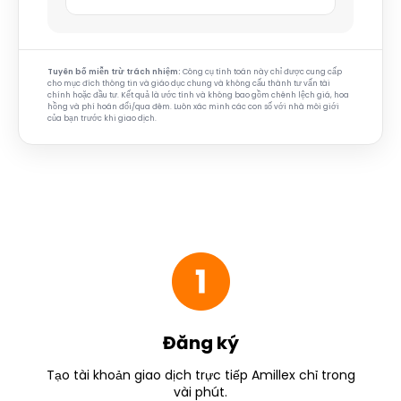
Tuyên bố miễn trừ trách nhiệm:
Công cụ tính toán này chỉ được cung cấp
cho mục đích thông tin và giáo dục chung và không cấu thành tư vấn tài
chính hoặc đầu tư. Kết quả là ước tính và không bao gồm chênh lệch giá, hoa
hồng và phí hoán đổi/qua đêm. Luôn xác minh các con số với nhà môi giới
của bạn trước khi giao dịch.
Đăng ký
Tạo tài khoản giao dịch trực tiếp Amillex chỉ trong
vài phút.