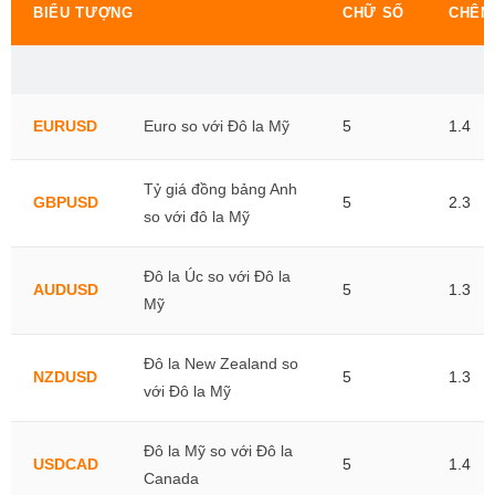
BIỂU TƯỢNG
CHỮ SỐ
CHÊN
EURUSD
Euro so với Đô la Mỹ
5
1.4
Tỷ giá đồng bảng Anh
GBPUSD
5
2.3
so với đô la Mỹ
Đô la Úc so với Đô la
AUDUSD
5
1.3
Mỹ
Đô la New Zealand so
NZDUSD
5
1.3
với Đô la Mỹ
Đô la Mỹ so với Đô la
USDCAD
5
1.4
Canada