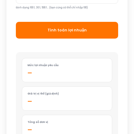
Định dạng 100:1, 30:1, 500:1… (bạn cũng có thể chỉ nhập 100)
Tính toán lợi nhuận
Mức lợi nhuận yêu cầu
—
Giá trị vị thế (giả định)
—
Tổng số đơn vị
—