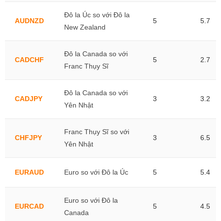
Đô la Úc so với Đô la
AUDNZD
5
5.7
New Zealand
Đô la Canada so với
CADCHF
5
2.7
Franc Thụy Sĩ
Đô la Canada so với
CADJPY
3
3.2
Yên Nhật
Franc Thụy Sĩ so với
CHFJPY
3
6.5
Yên Nhật
EURAUD
Euro so với Đô la Úc
5
5.4
Euro so với Đô la
EURCAD
5
4.5
Canada