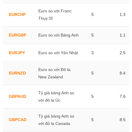
Euro so với Franc
EURCHF
5
1.3
Thụy Sĩ
EURGBP
Euro so với Bảng Anh
5
1.1
EURJPY
Euro so với Yên Nhật
3
2.5
Euro so với Đô la
EURNZD
5
8.4
New Zealand
Tỷ giá bảng Anh so
GBPAUD
5
7.6
với đô la Úc
Tỷ giá bảng Anh so
GBPCAD
5
8.5
với đô la Canada