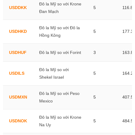
Đô la Mỹ so với Krone
USDDKK
5
116.8
Đan Mạch
Đô la Mỹ so với Đô la
USDHKD
5
177.3
Hồng Kông
USDHUF
Đô la Mỹ so với Forint
3
163.8
Đô la Mỹ so với
USDILS
5
164.2
Shekel Israel
Đô la Mỹ so với Peso
USDMXN
5
407.5
Mexico
Đô la Mỹ so với Krone
USDNOK
5
484.5
Na Uy