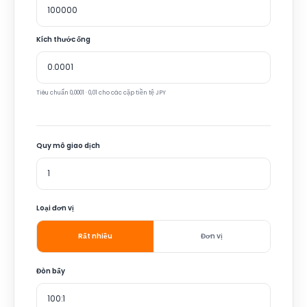
Kích thước ống
Tiêu chuẩn 0,0001 · 0,01 cho các cặp tiền tệ JPY
Quy mô giao dịch
Loại đơn vị
Rất nhiều
Đơn vị
Đòn bẩy