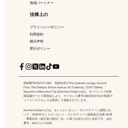
地域パートナー
法律上の
プライバシーポリシー
利用規約
開示声明
実行ポリシー
登録番号209575 GBC、登録住所がThe Cyberati Lounge, Ground
Floor, The Catalyst, Silicon Avenue, 40 Cybercity, 72201 Ebène,
Republic of MauritiusであるAmillex Global Ltdは、モーリシャス共和
国金融サービス委員会により、ライセンス番号GB24203163の投資デ
ィーラーライセンスを取得して規制されています。
Amillex Global LLCは、セントビンセント・グレナディーン諸島にお
いて、2009年セントビンセント・グレナディーン諸島改正法第149章
「事業会社（改正及び統合）法」に基づき設立された会社です。会社
番号：4421 LLC 2026