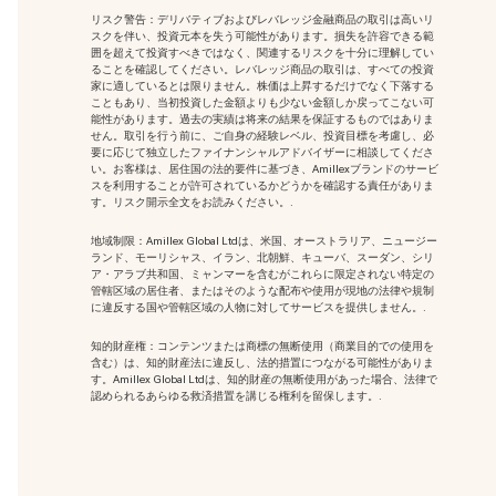
リスク警告：デリバティブおよびレバレッジ金融商品の取引は高いリ
スクを伴い、投資元本を失う可能性があります。損失を許容できる範
囲を超えて投資すべきではなく、関連するリスクを十分に理解してい
ることを確認してください。レバレッジ商品の取引は、すべての投資
家に適しているとは限りません。株価は上昇するだけでなく下落する
こともあり、当初投資した金額よりも少ない金額しか戻ってこない可
能性があります。過去の実績は将来の結果を保証するものではありま
せん。取引を行う前に、ご自身の経験レベル、投資目標を考慮し、必
要に応じて独立したファイナンシャルアドバイザーに相談してくださ
い。お客様は、居住国の法的要件に基づき、Amillexブランドのサービ
スを利用することが許可されているかどうかを確認する責任がありま
す。リスク開示全文をお読みください。.
地域制限：Amillex Global Ltdは、米国、オーストラリア、ニュージー
ランド、モーリシャス、イラン、北朝鮮、キューバ、スーダン、シリ
ア・アラブ共和国、ミャンマーを含むがこれらに限定されない特定の
管轄区域の居住者、またはそのような配布や使用が現地の法律や規制
に違反する国や管轄区域の人物に対してサービスを提供しません。.
知的財産権：コンテンツまたは商標の無断使用
（商業目的での使用を
含む）は、知的財産法に違反し、法的措置につながる可能性がありま
す。Amillex Global Ltdは、知的財産の無断使用があった場合、法律で
認められるあらゆる救済措置を講じる権利を留保します。.