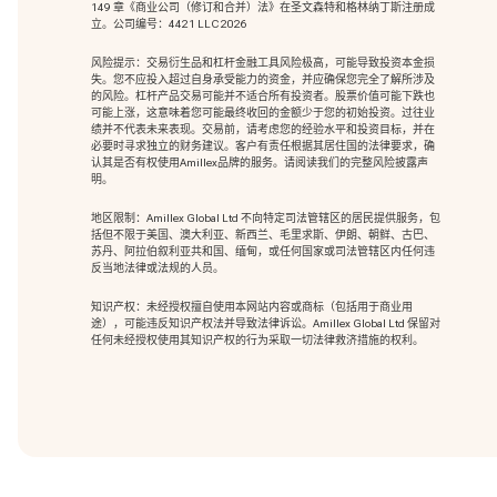
149 章《商业公司（修订和合并）法》在圣文森特和格林纳丁斯注册成
立。公司编号：4421 LLC 2026
风险提示：交易衍生品和杠杆金融工具风险极高，可能导致投资本金损
失。您不应投入超过自身承受能力的资金，并应确保您完全了解所涉及
的风险。杠杆产品交易可能并不适合所有投资者。股票价值可能下跌也
可能上涨，这意味着您可能最终收回的金额少于您的初始投资。过往业
绩并不代表未来表现。交易前，请考虑您的经验水平和投资目标，并在
必要时寻求独立的财务建议。客户有责任根据其居住国的法律要求，确
认其是否有权使用Amillex品牌的服务。请阅读我们的完整风险披露声
明。
地区限制：Amillex Global Ltd 不向特定司法管辖区的居民提供服务，包
括但不限于美国、澳大利亚、新西兰、毛里求斯、伊朗、朝鲜、古巴、
苏丹、阿拉伯叙利亚共和国、缅甸，或任何国家或司法管辖区内任何违
反当地法律或法规的人员。
知识产权：未经授权擅自使用本网站内容或商标（包括用于商业用
途），可能违反知识产权法并导致法律诉讼。Amillex Global Ltd 保留对
任何未经授权使用其知识产权的行为采取一切法律救济措施的权利。