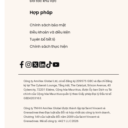
Đối tác khu vực
Hợp pháp
Chính sách bảo mật
Điều khoản và điều kiện
Tuyên bố tiết lộ
Chính sách thực hiện
Công ty Amillex Global Ltd, có số đăng ký 209575 GBC và địa chỉ đăng
ký tại The Cyberati Lounge, Tầng trệt, The Catalyst, Silicon Avenue, 40
Cybercity, 72201 Ebène, Cộng hòa Mauritius, được Ủy ban Dịch vụ Tài
chính của Cộng hòa Mauritius quản lý theo Giấy phép Đại lý Đầu tư số
GB24203163.
Công ty TNHH Amillex Global được thành lập tại Saint Vincent và
Grenadines theo Đạo luật sửa đổi và hợp nhất các công ty kinh doanh,
Chương 149 của luật sửa đổi năm 2009 của Saint Vincent và
Grenadines. Mã số công ty: 4421 LLC 2026