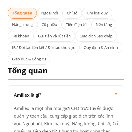
Tổng quan
Ngoại hối
Chỉ số
Kim loại quý
Năng lượng
Cổ phiếu
Tiền điện tử
Nền tảng
Tài khoản
Gửi tiền và rút tiền
Giao dịch Sao chép
IB / Đối tác liên kết / Đối tác khu vực
Quy định & An ninh
Giáo dục & Công cụ
Tổng quan
⌄
Amillex là gì?
Amillex là một nhà môi giới CFD trực tuyến được
quản lý toàn cầu, cung cấp giao dịch trên các lĩnh
vực Ngoại hối, Kim loại quý, Năng lượng, Chỉ số, Cổ
phiếu và Tiền điện tử. Chúng tôi hoạt động theo