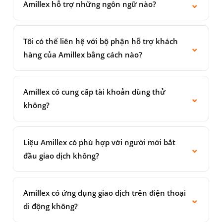
gia trên toàn cầu. Chúng tôi không cung cấp dịch
⌄
LLC tại nhiều quốc gia khác nhau.
Amillex hỗ trợ những ngôn ngữ nào?
vụ cho cư dân của Hoa Kỳ, Úc (thông qua thực thể
Amillex hỗ trợ khách hàng bằng tiếng Anh, tiếng
Amillex Global), New Zealand, Mauritius, Iran,
Nhật (日本語), tiếng Trung phồn thể (繁體中文),
Triều Tiên, Cuba, Sudan, Syria, Myanmar, Canada,
Tôi có thể liên hệ với bộ phận hỗ trợ khách
⌄
tiếng Trung giản thể (简体中文), tiếng Đức
Nga, Israel hoặc bất kỳ khu vực pháp lý nào chịu
hàng của Amillex bằng cách nào?
(Deutsch), tiếng Pháp (Français), tiếng Hàn (한국어),
lệnh trừng phạt quốc tế. Vui lòng liên hệ với nhóm
Bạn có thể liên hệ với đội ngũ hỗ trợ của chúng tôi
tiếng Việt (Tiếng Việt) và tiếng Ba Tư (فارسی). Hỗ trợ
hỗ trợ của chúng tôi để xác nhận điều kiện đủ điều
24/5 qua trò chuyện trực tuyến trên trang web
đa ngôn ngữ có sẵn thông qua trò chuyện trực tiếp
Amillex có cung cấp tài khoản dùng thử
kiện cho quốc gia cụ thể của bạn.
⌄
hoặc qua email tại trang Liên hệ. Chúng tôi cũng
và email.
không?
phản hồi qua các kênh truyền thông xã hội chính
Có. Amillex cung cấp tài khoản demo miễn phí trên
thức trên Facebook, Instagram, LinkedIn, X
cả hai nền tảng MT4 và MT5. Tài khoản demo cho
(Twitter), TikTok và YouTube.
Liệu Amillex có phù hợp với người mới bắt
⌄
phép bạn truy cập vào giá thị trường và giao dịch
đầu giao dịch không?
theo thời gian thực trong môi trường mô phỏng
Đúng vậy. Amillex được thiết kế dành cho cả người
không rủi ro, giúp bạn thực hành các chiến lược và
mới bắt đầu và nhà giao dịch có kinh nghiệm.
làm quen với nền tảng trước khi nạp tiền vào tài
Amillex có ứng dụng giao dịch trên điện thoại
⌄
Người mới bắt đầu sẽ được hưởng lợi từ tài khoản
khoản thực. Không có giới hạn thời gian đối với tài
di động không?
Standard không phí hoa hồng, tài nguyên giáo dục
khoản demo.