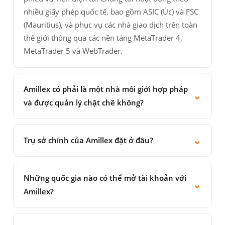
nhiều giấy phép quốc tế, bao gồm ASIC (Úc) và FSC
(Mauritius), và phục vụ các nhà giao dịch trên toàn
thế giới thông qua các nền tảng MetaTrader 4,
MetaTrader 5 và WebTrader.
Amillex có phải là một nhà môi giới hợp pháp
⌄
và được quản lý chặt chẽ không?
Đúng vậy. Amillex hoạt động theo nhiều giấy phép
quản lý khác nhau: Amillex Australia Pty Ltd (AFSL
⌄
Trụ sở chính của Amillex đặt ở đâu?
559321, được ASIC quản lý); Amillex Global Ltd
Công ty TNHH Amillex Global có trụ sở chính tại
(Giấy phép GB24203163, được FSC Mauritius quản
The Cyberati Lounge, Tầng trệt, The Catalyst, Silicon
lý); và Amillex Global LLC (Số 4421 LLC 2026, đăng
Những quốc gia nào có thể mở tài khoản với
⌄
Avenue, 40 Cybercity, 72201 Ebène, Cộng hòa
ký tại Saint Vincent và Grenadines). Tất cả tiền của
Amillex?
Mauritius. Chúng tôi cũng hoạt động dưới các công
khách hàng được giữ trong các tài khoản riêng biệt
Amillex chấp nhận khách hàng từ hầu hết các quốc
ty con Amillex Australia Pty Ltd và Amillex Global
tại các ngân hàng hạng 1.