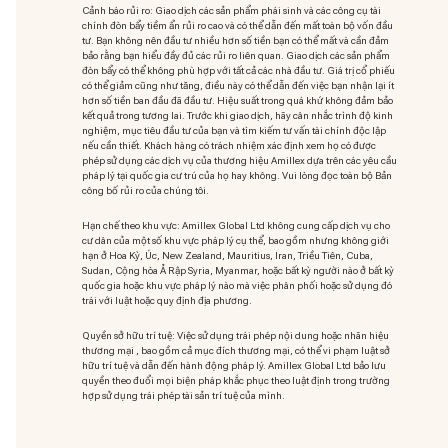
Cảnh báo rủi ro: Giao dịch các sản phẩm phái sinh và các công cụ tài
chính đòn bẩy tiềm ẩn rủi ro cao và có thể dẫn đến mất toàn bộ vốn đầu
tư. Bạn không nên đầu tư nhiều hơn số tiền bạn có thể mất và cần đảm
bảo rằng bạn hiểu đầy đủ các rủi ro liên quan. Giao dịch các sản phẩm
đòn bẩy có thể không phù hợp với tất cả các nhà đầu tư. Giá trị cổ phiếu
có thể giảm cũng như tăng, điều này có thể dẫn đến việc bạn nhận lại ít
hơn số tiền ban đầu đã đầu tư. Hiệu suất trong quá khứ không đảm bảo
kết quả trong tương lai. Trước khi giao dịch, hãy cân nhắc trình độ kinh
nghiệm, mục tiêu đầu tư của bạn và tìm kiếm tư vấn tài chính độc lập
nếu cần thiết. Khách hàng có trách nhiệm xác định xem họ có được
phép sử dụng các dịch vụ của thương hiệu Amillex dựa trên các yêu cầu
pháp lý tại quốc gia cư trú của họ hay không. Vui lòng đọc toàn bộ Bản
công bố rủi ro của chúng tôi.
Hạn chế theo khu vực: Amillex Global Ltd không cung cấp dịch vụ cho
cư dân của một số khu vực pháp lý cụ thể, bao gồm nhưng không giới
hạn ở Hoa Kỳ, Úc, New Zealand, Mauritius, Iran, Triều Tiên, Cuba,
Sudan, Cộng hòa Ả Rập Syria, Myanmar, hoặc bất kỳ người nào ở bất kỳ
quốc gia hoặc khu vực pháp lý nào mà việc phân phối hoặc sử dụng đó
trái với luật hoặc quy định địa phương.
Quyền sở hữu trí tuệ: Việc sử dụng trái phép nội dung hoặc nhãn hiệu
thương mại
, bao gồm cả mục đích thương mại, có thể vi phạm luật sở
hữu trí tuệ và dẫn đến hành động pháp lý. Amillex Global Ltd bảo lưu
quyền theo đuổi mọi biện pháp khắc phục theo luật định trong trường
hợp sử dụng trái phép tài sản trí tuệ của mình.