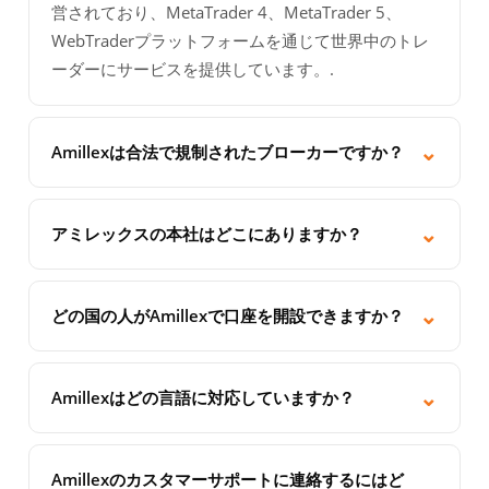
営されており、MetaTrader 4、MetaTrader 5、
WebTraderプラットフォームを通じて世界中のトレ
ーダーにサービスを提供しています。.
⌄
Amillexは合法で規制されたブローカーですか？
はい。Amillexは複数の規制ライセンスの下で事業を
運営しています。Amillex Australia Pty Ltd（AFSL
⌄
アミレックスの本社はどこにありますか？
559321、ASIC規制）、Amillex Global Ltd（ライセ
Amillex Global Ltdは、モーリシャス共和国エベー
ンスGB24203163、FSC Mauritius規制）、および
ヌ、サイバーシティ40、シリコンアベニュー、ザ・
⌄
Amillex Global LLC（No. 4421 LLC 2026、セントビ
どの国の人がAmillexで口座を開設できますか？
カタリスト、1階、ザ・サイベラティ・ラウンジに本
ンセント・グレナディーン諸島登録）です。すべて
Amillexは世界中のほとんどの国のお客様を受け入れ
社を置いています。また、Amillex Australia Pty Ltd
の顧客資金は、ティア1銀行の分別管理口座で保管さ
ています。ただし、米国、オーストラリア（Amillex
⌄
およびAmillex Global LLCの名義で、複数の法域に
Amillexはどの言語に対応していますか？
れています。.
Global傘下）、ニュージーランド、モーリシャス、
おいて事業を展開しています。.
Amilex は、英語、日本語 (日本語)、繁体字中国語
イラン、北朝鮮、キューバ、スーダン、シリア、ミ
(繁體中文)、簡体字中国語 (简体中文)、ドイツ語
ャンマー、カナダ、ロシア、イスラエル、および国
Amillexのカスタマーサポートに連絡するにはど