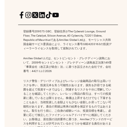
登録番号209575 GBC、登録住所がThe Cyberati Lounge, Ground
Floor, The Catalyst, Silicon Avenue, 40 Cybercity, 72201 Ebène,
Republic of MauritiusであるAmillex Global Ltdは、モーリシャス共和
国金融サービス委員会により、ライセンス番号GB24203163の投資デ
ィーラーライセンスを取得して規制されています。
Amillex Global LLCは、セントビンセント・グレナディーン諸島にお
いて、2009年セントビンセント・グレナディーン諸島改正法第149章
「事業会社（改正及び統合）法」に基づき設立された会社です。会社
番号：4421 LLC 2026
リスク警告：デリバティブおよびレバレッジ金融商品の取引は高いリ
スクを伴い、投資元本を失う可能性があります。損失を許容できる範
囲を超えて投資すべきではなく、関連するリスクを十分に理解してい
ることを確認してください。レバレッジ商品の取引は、すべての投資
家に適しているとは限りません。株価は上昇するだけでなく下落する
こともあり、当初投資した金額よりも少ない金額しか戻ってこない可
能性があります。過去の実績は将来の結果を保証するものではありま
せん。取引を行う前に、ご自身の経験レベル、投資目標を考慮し、必
要に応じて独立したファイナンシャルアドバイザーに相談してくださ
い。お客様は、居住国の法的要件に基づき、Amillexブランドのサービ
スを利用することが許可されているかどうかを確認する責任がありま