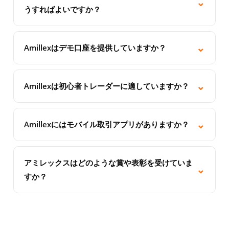
⌄
(Deutsch)、フランス語 (Français)、韓国語 (한국
際制裁の対象となっている管轄区域の居住者にはサ
うすればよいですか？
어)、ベトナム語 (Tiếng Việt)、およびペルシア語
ービスを提供しておりません。お客様の国でのサー
当社のサポートチームには、ウェブサイト上のライ
(فارسی) のクライアントをサポートしています。ラ
ビス提供資格については、弊社のサポートチームま
ブチャット、または「お問い合わせ」ページからの
⌄
イブチャットと電子メールを通じて多言語サポート
Amillexはデモ口座を提供していますか？
でお問い合わせください。.
メールで、24時間年中無休（平日）でご連絡いただ
をご利用いただけます。.
はい。AmillexはMT4とMT5の両プラットフォームで
けます。また、Facebook、Instagram、LinkedIn、
無料デモ口座を提供しています。デモ口座では、リ
⌄
Twitter（X）、TikTok、YouTubeの公式ソーシャル
Amillexは初心者トレーダーに適していますか？
スクのないシミュレーション環境でリアルタイムの
メディアチャンネルでも対応しております。.
はい。Amillexは初心者から経験豊富なトレーダーま
市場価格と約定を体験できるため、実際の口座に資
で、あらゆるレベルのトレーダー向けに設計されて
⌄
金を入金する前に戦略を練習したり、プラットフォ
Amillexにはモバイル取引アプリがありますか？
います。初心者の方は、手数料無料のスタンダード
ームの使い方を習得したりできます。デモ口座の利
はい。MetaTrader 4とMetaTrader 5のモバイルアプ
口座、無料の教育リソース、デモ取引環境、そして
用期間に制限はありません。.
リは、iOS（App Store）とAndroid（Google Play）
経験豊富な戦略プロバイダーの戦略を自動的にフォ
アミレックスはどのような賞や表彰を受けていま
⌄
の両方で無料で利用できます。これらのアプリは、
ローできるコピートレード機能をご利用いただけま
すか？
リアルタイムチャート、ワンクリック取引、外出先
す。.
Amillexは、CFD分野で認知度を高めている新興グロ
での完全な口座管理をサポートしています。.
ーバルブローカーです。最新の受賞歴や認定資格に
ついては、会社ニュースセクションおよび会社概要