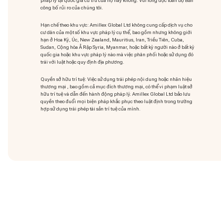
pháp lý tại quốc gia cư trú của họ hay không. Vui lòng đọc toàn bộ Bản
công bố rủi ro của chúng tôi.
Hạn chế theo khu vực: Amillex Global Ltd không cung cấp dịch vụ cho
cư dân của một số khu vực pháp lý cụ thể, bao gồm nhưng không giới
hạn ở Hoa Kỳ, Úc, New Zealand, Mauritius, Iran, Triều Tiên, Cuba,
Sudan, Cộng hòa Ả Rập Syria, Myanmar, hoặc bất kỳ người nào ở bất kỳ
quốc gia hoặc khu vực pháp lý nào mà việc phân phối hoặc sử dụng đó
trái với luật hoặc quy định địa phương.
Quyền sở hữu trí tuệ: Việc sử dụng trái phép nội dung hoặc nhãn hiệu
thương mại
, bao gồm cả mục đích thương mại, có thể vi phạm luật sở
hữu trí tuệ và dẫn đến hành động pháp lý. Amillex Global Ltd bảo lưu
quyền theo đuổi mọi biện pháp khắc phục theo luật định trong trường
hợp sử dụng trái phép tài sản trí tuệ của mình.