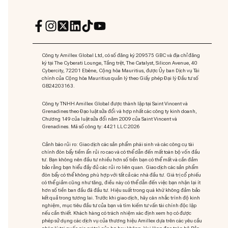
Công ty Amillex Global Ltd, có số đăng ký 209575 GBC và địa chỉ đăng
ký tại The Cyberati Lounge, Tầng trệt, The Catalyst, Silicon Avenue, 40
Cybercity, 72201 Ebène, Cộng hòa Mauritius, được Ủy ban Dịch vụ Tài
chính của Cộng hòa Mauritius quản lý theo Giấy phép Đại lý Đầu tư số
GB24203163.
Công ty TNHH Amillex Global được thành lập tại Saint Vincent và
Grenadines theo Đạo luật sửa đổi và hợp nhất các công ty kinh doanh,
Chương 149 của luật sửa đổi năm 2009 của Saint Vincent và
Grenadines. Mã số công ty: 4421 LLC 2026
Cảnh báo rủi ro: Giao dịch các sản phẩm phái sinh và các công cụ tài
chính đòn bẩy tiềm ẩn rủi ro cao và có thể dẫn đến mất toàn bộ vốn đầu
tư. Bạn không nên đầu tư nhiều hơn số tiền bạn có thể mất và cần đảm
bảo rằng bạn hiểu đầy đủ các rủi ro liên quan. Giao dịch các sản phẩm
đòn bẩy có thể không phù hợp với tất cả các nhà đầu tư. Giá trị cổ phiếu
có thể giảm cũng như tăng, điều này có thể dẫn đến việc bạn nhận lại ít
hơn số tiền ban đầu đã đầu tư. Hiệu suất trong quá khứ không đảm bảo
kết quả trong tương lai. Trước khi giao dịch, hãy cân nhắc trình độ kinh
nghiệm, mục tiêu đầu tư của bạn và tìm kiếm tư vấn tài chính độc lập
nếu cần thiết. Khách hàng có trách nhiệm xác định xem họ có được
phép sử dụng các dịch vụ của thương hiệu Amillex dựa trên các yêu cầu