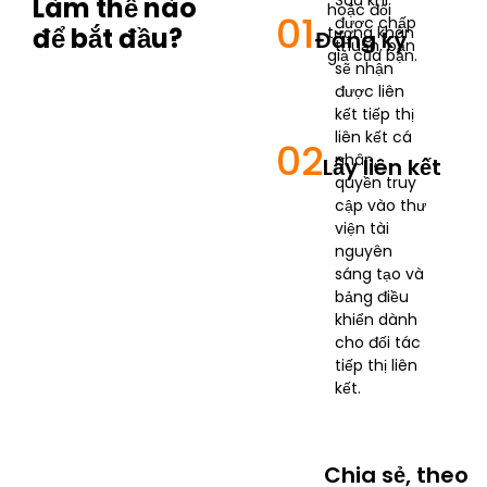
Sau khi
Làm thế nào
hoặc đối
01
được chấp
để bắt đầu?
tượng khán
Đăng ký
thuận, bạn
giả của bạn.
sẽ nhận
được liên
kết tiếp thị
liên kết cá
02
nhân,
Lấy liên kết
quyền truy
cập vào thư
viện tài
nguyên
sáng tạo và
bảng điều
khiển dành
cho đối tác
tiếp thị liên
kết.
Chia sẻ, theo