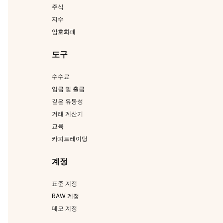
주식
지수
암호화폐
도구
수수료
입금 및 출금
깊은 유동성
거래 계산기
교육
카피트레이딩
계정
표준 계정
RAW 계정
데모 계정