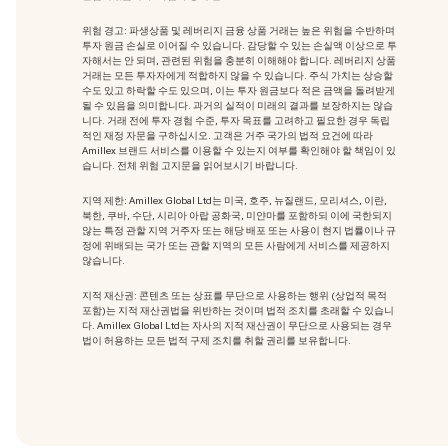
위험 경고: 파생상품 및 레버리지 금융 상품 거래는 높은 위험을 수반하며
투자 원금 손실로 이어질 수 있습니다. 감당할 수 있는 손실액 이상으로 투
자해서는 안 되며, 관련된 위험을 충분히 이해해야 합니다. 레버리지 상품
거래는 모든 투자자에게 적합하지 않을 수 있습니다. 주식 가치는 상승할
수도 있고 하락할 수도 있으며, 이는 투자 원금보다 적은 금액을 돌려받게
될 수 있음을 의미합니다. 과거의 실적이 미래의 결과를 보장하지는 않습
니다. 거래 전에 투자 경험 수준, 투자 목표를 고려하고 필요한 경우 독립
적인 재정 자문을 구하십시오. 고객은 거주 국가의 법적 요건에 따라
Amillex 브랜드 서비스를 이용할 수 있는지 여부를 확인해야 할 책임이 있
습니다. 전체 위험 고지문을 읽어보시기 바랍니다.
지역 제한: Amillex Global Ltd는 미국, 호주, 뉴질랜드, 모리셔스, 이란,
북한, 쿠바, 수단, 시리아 아랍 공화국, 미얀마를 포함하되 이에 국한되지
않는 특정 관할 지역 거주자 또는 해당 배포 또는 사용이 현지 법률이나 규
정에 위배되는 국가 또는 관할 지역의 모든 사람에게 서비스를 제공하지
않습니다.
지적 재산권: 콘텐츠 또는 상표를 무단으로 사용하는 행위
(상업적 목적
포함)는 지적 재산권법을 위반하는 것이며 법적 조치를 초래할 수 있습니
다. Amillex Global Ltd는 자사의 지적 재산권이 무단으로 사용되는 경우
법이 허용하는 모든 법적 구제 조치를 취할 권리를 보유합니다.