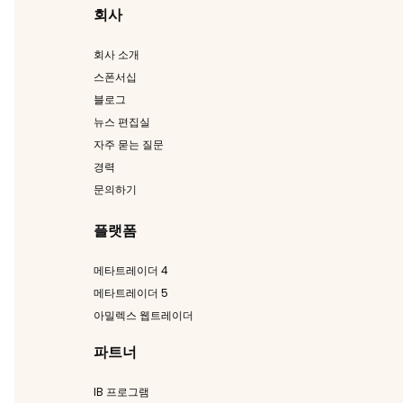
회사
회사 소개
스폰서십
블로그
뉴스 편집실
자주 묻는 질문
경력
문의하기
플랫폼
메타트레이더 4
메타트레이더 5
아밀렉스 웹트레이더
파트너
IB 프로그램