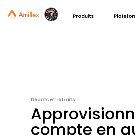
Produits
Platefo
Dépôts et retraits
Approvisionn
compte en q