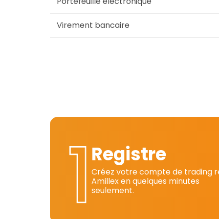
Portefeuille électronique
Virement bancaire
Registre
Créez votre compte de trading r
Amillex en quelques minutes
seulement.