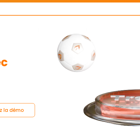
ec
z la démo