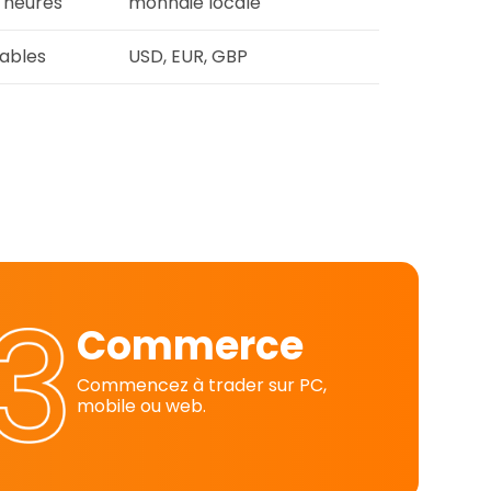
 heures
monnaie locale
rables
USD, EUR, GBP
Commerce
Commencez à trader sur PC,
mobile ou web.