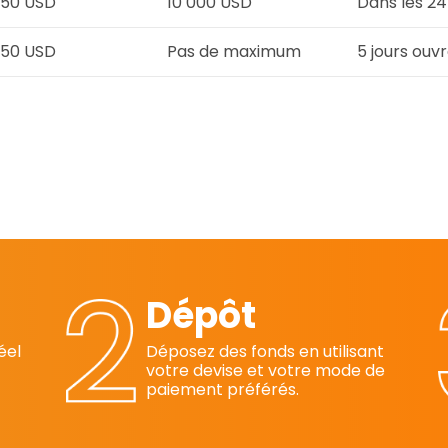
50 USD
10 000 USD
Dans les 24
50 USD
Pas de maximum
5 jours ouv
Dépôt
éel
Déposez des fonds en utilisant
votre devise et votre mode de
paiement préférés.