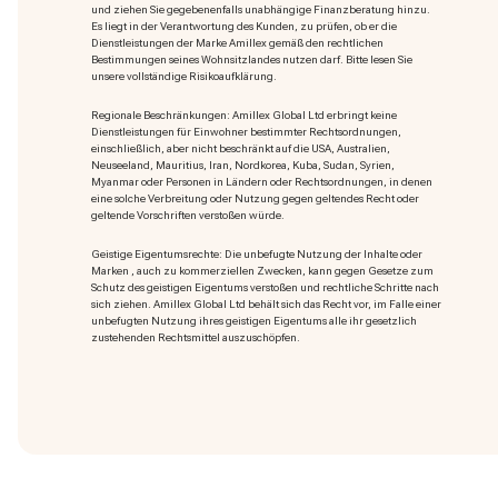
und ziehen Sie gegebenenfalls unabhängige Finanzberatung hinzu.
Es liegt in der Verantwortung des Kunden, zu prüfen, ob er die
Dienstleistungen der Marke Amillex gemäß den rechtlichen
Bestimmungen seines Wohnsitzlandes nutzen darf. Bitte lesen Sie
unsere vollständige Risikoaufklärung.
Regionale Beschränkungen: Amillex Global Ltd erbringt keine
Dienstleistungen für Einwohner bestimmter Rechtsordnungen,
einschließlich, aber nicht beschränkt auf die USA, Australien,
Neuseeland, Mauritius, Iran, Nordkorea, Kuba, Sudan, Syrien,
Myanmar oder Personen in Ländern oder Rechtsordnungen, in denen
eine solche Verbreitung oder Nutzung gegen geltendes Recht oder
geltende Vorschriften verstoßen würde.
Geistige Eigentumsrechte: Die unbefugte Nutzung der Inhalte oder
Marken
, auch zu kommerziellen Zwecken, kann gegen Gesetze zum
Schutz des geistigen Eigentums verstoßen und rechtliche Schritte nach
sich ziehen. Amillex Global Ltd behält sich das Recht vor, im Falle einer
unbefugten Nutzung ihres geistigen Eigentums alle ihr gesetzlich
zustehenden Rechtsmittel auszuschöpfen.