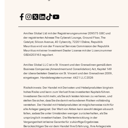
Amillex Global Ltd mit der Registrierungsnummer 209575 GBC und
der registrierten Adresse The Cyberati Lounge, Ground Floor, The
Catalyst, Silicon Avenue, 40 Cybercity, 72201 Ebène, Republik
Mauritius wird von der Financial Services Commission der Republik
Mauritius mit einer Investment Dealer License mit der Lizenznummer
GB24203163 reguliert.
Amillex Global LLC ist in St. Vincent und den Grenadinen gemäß dem
Business Companies (Amendment and Consolidation) Act, Kapitel 149
der überarbeiteten Gesetze von St. Vincent und den Grenadinen 2009,
eingetragen. Handelsregisternummer: 4421 LLC 2026
Risikohinweis: Der Handel mit Derivaten und Hebelprodukten birgt ein
hohes Risiko und kann zum Verlust Ihres investierten Kapitals führen.
Investieren Sie nicht mehr, als Sie sich leisten können zu verlieren, und
stellen Sie sicher, dass Sie die damit verbundenen Risiken vollständig
verstehen. Der Handel mit Hebelprodukten ist möglicherweise nicht für
alle Anleger geeignet. Der Wert von Aktien kann sowohl steigen als auch
fallen, sodass Sie unter Umständen weniger zurückerhalten, als Sie
ursprünglich investiert haben. Die Wertentwicklung in der
Vergangenheit ist keine Garantie für zukünftige Ergebnisse.
Berücksichtigen Sie vor dem Handel Ihre Erfahrung, Ihre Anlageziele