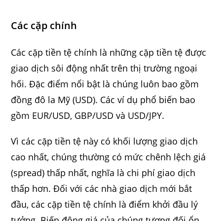
Các cặp chính
Các cặp tiền tệ chính là những cặp tiền tệ được
giao dịch sôi động nhất trên thị trường ngoại
hối. Đặc điểm nổi bật là chúng luôn bao gồm
đồng đô la Mỹ (USD). Các ví dụ phổ biến bao
gồm EUR/USD, GBP/USD và USD/JPY.
Vì các cặp tiền tệ này có khối lượng giao dịch
cao nhất, chúng thường có mức chênh lệch giá
(spread) thấp nhất, nghĩa là chi phí giao dịch
thấp hơn. Đối với các nhà giao dịch mới bắt
đầu, các cặp tiền tệ chính là điểm khởi đầu lý
tưởng. Biến động giá của chúng tương đối ổn