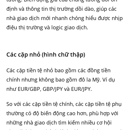
định và thông tin thị trường dồi dào, giúp các
nhà giao dịch mới nhanh chóng hiểu được nhịp
điệu thị trường và logic giao dịch.
Các cặp nhỏ (hình chữ thập)
Các cặp tiền tệ nhỏ bao gồm các đồng tiền
chính nhưng không bao gồm đô la Mỹ. Ví dụ
như EUR/GBP, GBP/JPY và EUR/JPY.
So với các cặp tiền tệ chính, các cặp tiền tệ phụ
thường có độ biến động cao hơn, phù hợp với
những nhà giao dịch tìm kiếm nhiều cơ hội