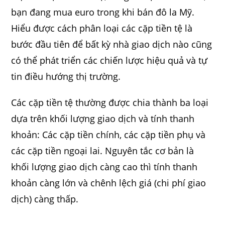
bạn đang mua euro trong khi bán đô la Mỹ.
Hiểu được cách phân loại các cặp tiền tệ là
bước đầu tiên để bất kỳ nhà giao dịch nào cũng
có thể phát triển các chiến lược hiệu quả và tự
tin điều hướng thị trường.
Các cặp tiền tệ thường được chia thành ba loại
dựa trên khối lượng giao dịch và tính thanh
khoản: Các cặp tiền chính, các cặp tiền phụ và
các cặp tiền ngoại lai. Nguyên tắc cơ bản là
khối lượng giao dịch càng cao thì tính thanh
khoản càng lớn và chênh lệch giá (chi phí giao
dịch) càng thấp.