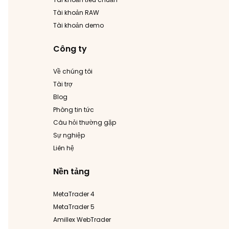
Công ty
Về chúng tôi
Tài trợ
Blog
Phòng tin tức
Câu hỏi thường gặp
Sự nghiệp
Liên hệ
Nền tảng
MetaTrader 4
MetaTrader 5
Amillex WebTrader
Đối tác
Chương trình IB