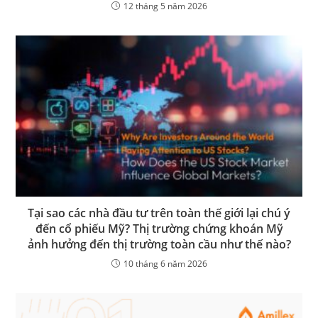
Tại sao các nhà đầu tư trên toàn thế giới lại chú ý
đến cổ phiếu Mỹ? Thị trường chứng khoán Mỹ
ảnh hưởng đến thị trường toàn cầu như thế nào?
10 tháng 6 năm 2026