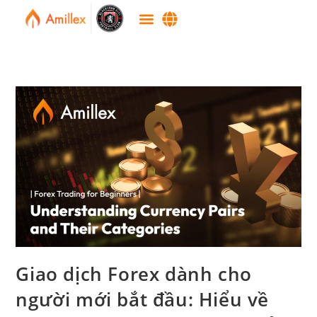
Giao dịch Forex dành cho
người mới bắt đầu: Hiểu về