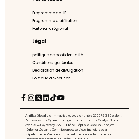
Programme de l'IB
Programme d'affiliation
Partenaire régional
Légal
politique de confidentialité
Conditions générales
Déclaration de divulgation
Politique d'exécution
Amillex Global Ltd, immatriculée sous le numéro 209575 GBC et dont
l'adresse est The Cyberati Lounge, Ground Floor, The Catalyst, Silicon
Avenue, 40 Cybercity, 72201 Ebène, République de Maurice, est
réglementée par la Commission des services financiers de la
République de Maurice et titulaire d'une licence de courtier en
investissement portant le numéro GB24203163.