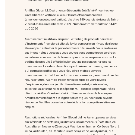
Amillex Global LLC est une société constituée à Saint-Vincent-et-les-
Grenadines en vertu de la loi sur les sociétés commerciales
(amendement et consolidation), chapitre 149 des lois révisées de Saint-
Vincent-et-les-Grenadines de 2009. Numéro d'immatriculation : 4421
LLC 2026
Avertissement relatif aux risques : Le trading de produits dérivés et
d'instruments financiers à effet de levier comporte un niveau de risque
élevé et peut entraîner la perte de votre capital investi. Vous ne devriez
pas investir plus que ce que vous pouvez vous permettre de perdre et
vous devez vous assurer de bien comprendre les risques encourus. Le
trading de produits à effet de levier peut ne pas convenir à tous les
investisseurs. La valeur des actions peut baisser comme augmenter, ce
qui pourrait signifier que vous récupérez moins que votre
investissement initial. Les performances passées ne garantissent pas les
résultats futurs. Avant de trader, tenez compte de votre niveau
d'expérience, de vos objectifs d'investissement et, si nécessaire,
sollicitez un avis financier indépendant. Il est de la responsabilité du
client de vérifier s'il est autorisé à utiliser les services de la marque
Amillex conformément à la législation en vigueur dans son pays de
résidence. Veuillez consulter notre déclaration complète relative aux
risques.
Restrictions régionales : Amillex Global Ltd ne fournit pas ses services
aux résidents de certaines juridictions, notamment aux États-Unis, en
Australie, en Nouvelle-Zélande, à Maurice, en Iran, en Corée du Nord, à
Cuba, au Soudan, en République arabe syrienne, au Myanmar, ni à