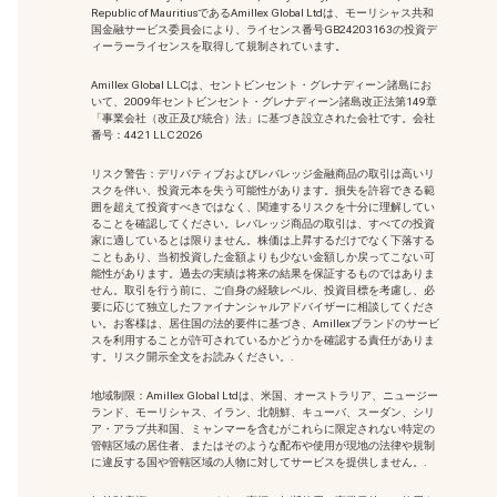
Republic of MauritiusであるAmillex Global Ltdは、モーリシャス共和
国金融サービス委員会により、ライセンス番号GB24203163の投資デ
ィーラーライセンスを取得して規制されています。
Amillex Global LLCは、セントビンセント・グレナディーン諸島にお
いて、2009年セントビンセント・グレナディーン諸島改正法第149章
「事業会社（改正及び統合）法」に基づき設立された会社です。会社
番号：4421 LLC 2026
リスク警告：デリバティブおよびレバレッジ金融商品の取引は高いリ
スクを伴い、投資元本を失う可能性があります。損失を許容できる範
囲を超えて投資すべきではなく、関連するリスクを十分に理解してい
ることを確認してください。レバレッジ商品の取引は、すべての投資
家に適しているとは限りません。株価は上昇するだけでなく下落する
こともあり、当初投資した金額よりも少ない金額しか戻ってこない可
能性があります。過去の実績は将来の結果を保証するものではありま
せん。取引を行う前に、ご自身の経験レベル、投資目標を考慮し、必
要に応じて独立したファイナンシャルアドバイザーに相談してくださ
い。お客様は、居住国の法的要件に基づき、Amillexブランドのサービ
スを利用することが許可されているかどうかを確認する責任がありま
す。リスク開示全文をお読みください。.
地域制限：Amillex Global Ltdは、米国、オーストラリア、ニュージー
ランド、モーリシャス、イラン、北朝鮮、キューバ、スーダン、シリ
ア・アラブ共和国、ミャンマーを含むがこれらに限定されない特定の
管轄区域の居住者、またはそのような配布や使用が現地の法律や規制
に違反する国や管轄区域の人物に対してサービスを提供しません。.