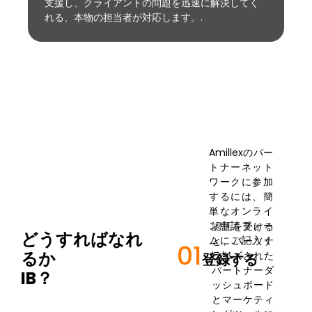
支援し、クライアントの問題を迅速に解決してく
れる、本物の担当者が対応します。.
Amillexのパー
トナーネット
ワークに参加
するには、簡
単なオンライ
ン申請フォー
認証を受ける
どうすればなれ
ムにご記入く
と、パーソナ
01
るか
ださい。.
ライズされた
登録する
パートナーダ
IB？
ッシュボード
とマーケティ