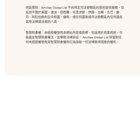
地區限制：Amillex Global Ltd 不向特定司法管轄區的居民提供服務，包
括但不限於美國、澳洲、紐西蘭、毛里求斯、伊朗、北韓、古巴、蘇
丹、阿拉伯敘利亞共和國、緬甸，或任何國家或司法管轄區內任何違反
當地法律或法規的人員。.
智慧財產權：未經授權使用本網站內容或商標
，包括用於商業用途，可
能違反智慧財產權法，並導致法律訴訟。 Amillex Global Ltd 保留對任
何未經授權使用其智慧財產權的行為採取一切法律救濟措施的權利。.