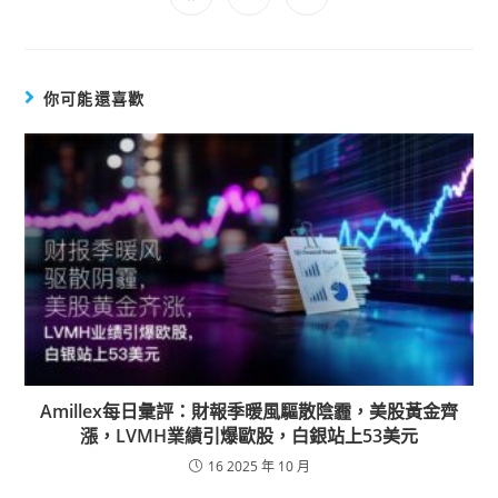
你可能還喜歡
Amillex每日彙評：財報季暖風驅散陰霾，美股黃金齊
漲，LVMH業績引爆歐股，白銀站上53美元
16 2025 年 10 月