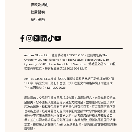
條款及細則
揭露聲明
執行策略
Amillex Global Ltd，註冊號碼為 209575 GBC，註冊地址為 The
Cybercity Lounge, Ground Floor, The Catalyst, Silicon Avenue, 40
Cybercity, 72201 Ebène, Republic of Mauritius，受毛里交易720GB服
務委員會監管，持有投資編號 23202320GB服務
Amillex Global LLC 根據《2009 年聖文森和格林納丁斯修訂法律》第
149 章《商業公司（修訂和合併）法》在聖文森和格林納丁斯註冊成
立。公司編號：4421 LLC 2026
風險提示：交易衍生性商品及槓桿金融工具風險極高，可能導致投資本
金損失。您不應投入超過自身承受能力的資金，並應確保您完全了解所
涉及的風險。槓桿產品交易可能不適合所有投資者。股票價值可能下跌
也可能上漲，這意味著您可能最終收回的金額少於您的初始投資。過往
業績並不代表未來表現。在交易之前，請考慮您的經驗水平和投資目
標，並在必要時尋求獨立的財務建議。客戶有責任根據其居住國的法律
要求，確認是否有權使用Amillex品牌的服務。請閱讀我們的完整風險揭
露聲明。.