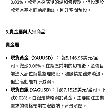
0.03%。歐元區探底後的溫和修復期，但設定於
歐元區基本面動能偏弱，回升空間預設。
3.貴金屬與大宗商品
貴金屬
現貨黃金（XAUUSD）：
報5,146.95美元/盎
司。微漲0.06%。在經歷前期的幻視後，金價目
前進入高位縮量整理階段，避險情緒雖未消退，
但追高動能有所減弱。
現貨白銀 (XAGUSD)：
報87.1525美元/盎司。下
跌0.03%。白銀走勢略弱於黃金，主要關注工業
需求的價格預期在宏觀端下背景承壓。