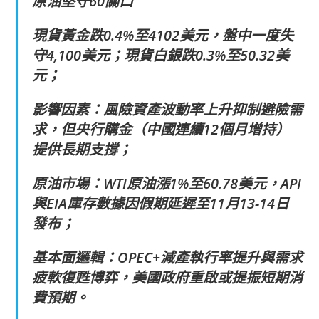
原油堅守60關口
現貨黃金跌0.4%至4102美元，盤中一度失
守4,100美元；現貨白銀跌0.3%至50.32美
元；
影響因素：風險資產波動率上升抑制避險需
求，但央行購金（中國連續12個月增持）
提供長期支撐；
原油市場：WTI原油漲1%至60.78美元，API
與EIA庫存數據因假期延遲至11月13-14日
發布；
基本面邏輯：OPEC+減產執行率提升與需求
疲軟復甦博弈，美國政府重啟或提振短期消
費預期。