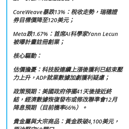
CoreWeave暴跌13%：稅收走勢，瑞穗證
券目標價降至120美元；
Meta跌1.67%：首席AI科學家Yann Lecun
被曝計畫註冊創業；
核心驅動：
估價擔憂：科技股連續上漲後獲利已結束壓
力上升，ADP就業數據加劇獲利疑慮；
政策預期：美國政府停擺41天後接近終
結，經濟數據恢復發布或修改聯準會12月
降息預期（目前機率66%）。
貴金屬與大宗商品：黃金跌破4,100美元，