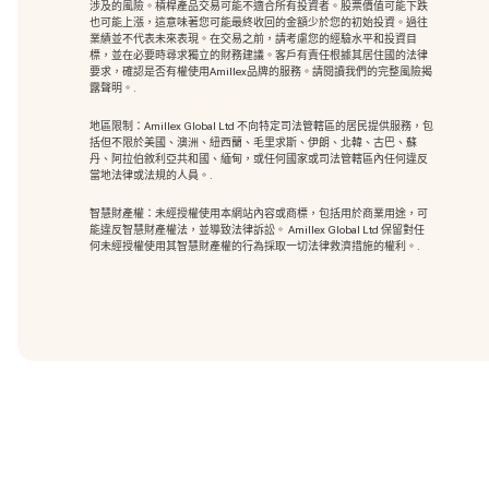
涉及的風險。槓桿產品交易可能不適合所有投資者。股票價值可能下跌
也可能上漲，這意味著您可能最終收回的金額少於您的初始投資。過往
業績並不代表未來表現。在交易之前，請考慮您的經驗水平和投資目
標，並在必要時尋求獨立的財務建議。客戶有責任根據其居住國的法律
要求，確認是否有權使用Amillex品牌的服務。請閱讀我們的完整風險揭
露聲明。.
地區限制：Amillex Global Ltd 不向特定司法管轄區的居民提供服務，包
括但不限於美國、澳洲、紐西蘭、毛里求斯、伊朗、北韓、古巴、蘇
丹、阿拉伯敘利亞共和國、緬甸，或任何國家或司法管轄區內任何違反
當地法律或法規的人員。.
智慧財產權：未經授權使用本網站內容或商標
，包括用於商業用途，可
能違反智慧財產權法，並導致法律訴訟。 Amillex Global Ltd 保留對任
何未經授權使用其智慧財產權的行為採取一切法律救濟措施的權利。.