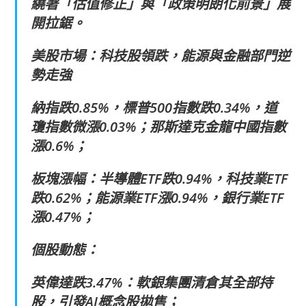
繞著「估值修正」與「政策明朗化前景」展
開拉鋸。
美股市場：科技股領跌，能源與金融部門逆
勢走強
納指跌0.85%，標普500指數跌0.34%，道
瓊指數微漲0.03%；那斯達克金龍中國指數
漲0.6%；
板塊漲幅：半導體ETF跌0.94%，科技業ETF
跌0.62%；能源業ETF漲0.94%，銀行業ETF
漲0.47%；
個股動態：
英偉達跌3.47%：軟銀集團清倉其全部持
股，引發AI概念股拋售；