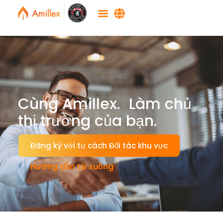
Cùng Amillex. Làm chủ
thị trường của bạn.
Đăng ký với tư cách Đối tác khu vực
Hướng dẫn tải xuống