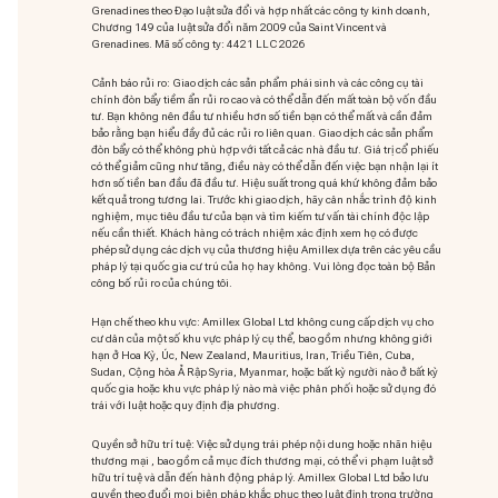
Grenadines theo Đạo luật sửa đổi và hợp nhất các công ty kinh doanh,
Chương 149 của luật sửa đổi năm 2009 của Saint Vincent và
Grenadines. Mã số công ty: 4421 LLC 2026
Cảnh báo rủi ro: Giao dịch các sản phẩm phái sinh và các công cụ tài
chính đòn bẩy tiềm ẩn rủi ro cao và có thể dẫn đến mất toàn bộ vốn đầu
tư. Bạn không nên đầu tư nhiều hơn số tiền bạn có thể mất và cần đảm
bảo rằng bạn hiểu đầy đủ các rủi ro liên quan. Giao dịch các sản phẩm
đòn bẩy có thể không phù hợp với tất cả các nhà đầu tư. Giá trị cổ phiếu
có thể giảm cũng như tăng, điều này có thể dẫn đến việc bạn nhận lại ít
hơn số tiền ban đầu đã đầu tư. Hiệu suất trong quá khứ không đảm bảo
kết quả trong tương lai. Trước khi giao dịch, hãy cân nhắc trình độ kinh
nghiệm, mục tiêu đầu tư của bạn và tìm kiếm tư vấn tài chính độc lập
nếu cần thiết. Khách hàng có trách nhiệm xác định xem họ có được
phép sử dụng các dịch vụ của thương hiệu Amillex dựa trên các yêu cầu
pháp lý tại quốc gia cư trú của họ hay không. Vui lòng đọc toàn bộ Bản
công bố rủi ro của chúng tôi.
Hạn chế theo khu vực: Amillex Global Ltd không cung cấp dịch vụ cho
cư dân của một số khu vực pháp lý cụ thể, bao gồm nhưng không giới
hạn ở Hoa Kỳ, Úc, New Zealand, Mauritius, Iran, Triều Tiên, Cuba,
Sudan, Cộng hòa Ả Rập Syria, Myanmar, hoặc bất kỳ người nào ở bất kỳ
quốc gia hoặc khu vực pháp lý nào mà việc phân phối hoặc sử dụng đó
trái với luật hoặc quy định địa phương.
Quyền sở hữu trí tuệ: Việc sử dụng trái phép nội dung hoặc nhãn hiệu
thương mại
, bao gồm cả mục đích thương mại, có thể vi phạm luật sở
hữu trí tuệ và dẫn đến hành động pháp lý. Amillex Global Ltd bảo lưu
quyền theo đuổi mọi biện pháp khắc phục theo luật định trong trường