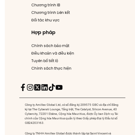
Chương trình IB
Chương trình Liên kết
Đối tác khu vực
Hợp pháp
Chính sách bảo mật
Điều khoản và điều kiện
Tuyên bố tiết lộ
Chính sách thực hiện
Công ty Amillex Global Ltd, có số đăng ký 209575 GBC và địa chỉ đăng
ký tại The Cyberati Lounge, Tầng trệt, The Catalyst, Silicon Avenue, 40
Cybercity, 72201 Ebène, Cộng hòa Mauritius, được Ủy ban Dịch vụ Tài
chính của Cộng hòa Mauritius quản lý theo Giấy phép Đại lý Đầu tư số
GB24203163.
Công ty TNHH Amillex Global được thành lập tại Saint Vincent và