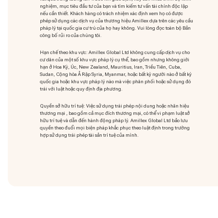
nghiệm, mục tiêu đầu tư của bạn và tìm kiếm tư vấn tài chính độc lập
nếu cần thiết. Khách hàng có trách nhiệm xác định xem họ có được
phép sử dụng các dịch vụ của thương hiệu Amillex dựa trên các yêu cầu
pháp lý tại quốc gia cư trú của họ hay không. Vui lòng đọc toàn bộ Bản
công bố rủi ro của chúng tôi.
Hạn chế theo khu vực: Amillex Global Ltd không cung cấp dịch vụ cho
cư dân của một số khu vực pháp lý cụ thể, bao gồm nhưng không giới
hạn ở Hoa Kỳ, Úc, New Zealand, Mauritius, Iran, Triều Tiên, Cuba,
Sudan, Cộng hòa Ả Rập Syria, Myanmar, hoặc bất kỳ người nào ở bất kỳ
quốc gia hoặc khu vực pháp lý nào mà việc phân phối hoặc sử dụng đó
trái với luật hoặc quy định địa phương.
Quyền sở hữu trí tuệ: Việc sử dụng trái phép nội dung hoặc nhãn hiệu
thương mại
, bao gồm cả mục đích thương mại, có thể vi phạm luật sở
hữu trí tuệ và dẫn đến hành động pháp lý. Amillex Global Ltd bảo lưu
quyền theo đuổi mọi biện pháp khắc phục theo luật định trong trường
hợp sử dụng trái phép tài sản trí tuệ của mình.