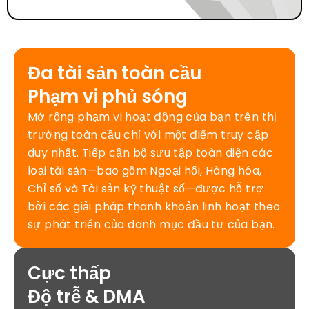
Đa tài sản toàn cầu
Phạm vi phủ sóng
Mở rộng phạm vi hoạt động của bạn trên thị
trường toàn cầu chỉ với một điểm truy cập
duy nhất. Tiếp cận bộ sưu tập toàn diện các
loại tài sản—bao gồm Ngoại hối, Hàng hóa,
Chỉ số và Tài sản kỹ thuật số—được hỗ trợ
bởi các giải pháp thanh khoản linh hoạt theo
sự phát triển của danh mục đầu tư của bạn.
Cực thấp
Độ trễ & DMA