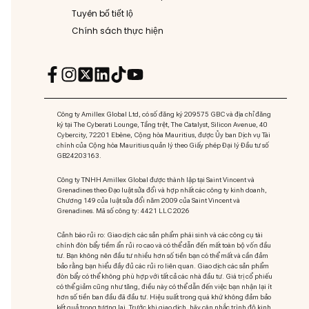
Tuyên bố tiết lộ
Chính sách thực hiện
Công ty Amillex Global Ltd, có số đăng ký 209575 GBC và địa chỉ đăng
ký tại The Cyberati Lounge, Tầng trệt, The Catalyst, Silicon Avenue, 40
Cybercity, 72201 Ebène, Cộng hòa Mauritius, được Ủy ban Dịch vụ Tài
chính của Cộng hòa Mauritius quản lý theo Giấy phép Đại lý Đầu tư số
GB24203163.
Công ty TNHH Amillex Global được thành lập tại Saint Vincent và
Grenadines theo Đạo luật sửa đổi và hợp nhất các công ty kinh doanh,
Chương 149 của luật sửa đổi năm 2009 của Saint Vincent và
Grenadines. Mã số công ty: 4421 LLC 2026
Cảnh báo rủi ro: Giao dịch các sản phẩm phái sinh và các công cụ tài
chính đòn bẩy tiềm ẩn rủi ro cao và có thể dẫn đến mất toàn bộ vốn đầu
tư. Bạn không nên đầu tư nhiều hơn số tiền bạn có thể mất và cần đảm
bảo rằng bạn hiểu đầy đủ các rủi ro liên quan. Giao dịch các sản phẩm
đòn bẩy có thể không phù hợp với tất cả các nhà đầu tư. Giá trị cổ phiếu
có thể giảm cũng như tăng, điều này có thể dẫn đến việc bạn nhận lại ít
hơn số tiền ban đầu đã đầu tư. Hiệu suất trong quá khứ không đảm bảo
kết quả trong tương lai. Trước khi giao dịch, hãy cân nhắc trình độ kinh