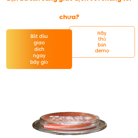
chưa?
Hãy
Bắt đầu
thử
giao
bản
dịch
demo
ngay
bây giờ