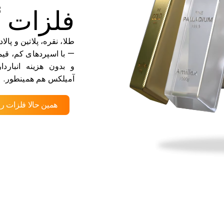
فلزات گ
طلا، نقره، پلاتین و پالادیوم را ب
— با اسپردهای کم، قیم
و بدون هزینه انبارد
آمیلکس هم همینطور.
همین حالا فلزات را