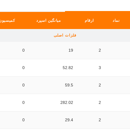
نماد
ارقام
میانگین اسپرد
کمیسیون
فلزات اصلی
0
19
2
0
52.82
3
0
59.5
2
0
282.02
2
0
29.4
2