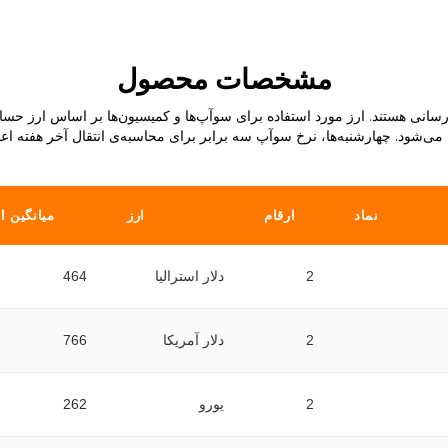
مشخصات محصول
انی هستند. ارز مورد استفاده برای سوآپ‌ها و کمیسیون‌ها بر اساس ارز حسا
 می‌شود. چهارشنبه‌ها، نرخ سوآپ سه برابر برای محاسبه‌ی انتقال آخر هفته اع
نماد
ارقام
ارز
میانگین ا
2
دلار استرالیا
464
2
دلار آمریکا
766
2
یورو
262