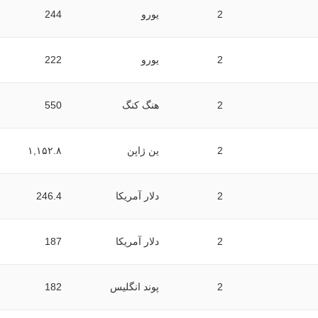
2
یورو
244
2
یورو
222
2
هنگ کنگ
550
2
ین ژاپن
۱,۱۵۲.۸
2
دلار آمریکا
246.4
2
دلار آمریکا
187
2
پوند انگلیس
182