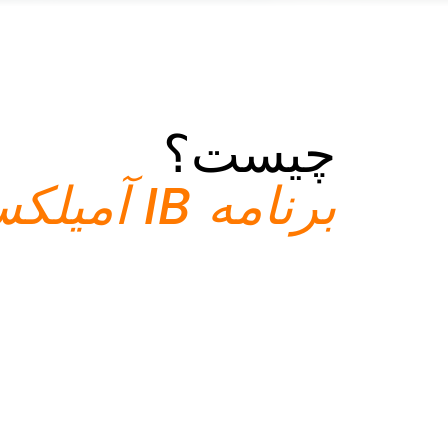
چیست؟
برنامه IB آمیلکس؟