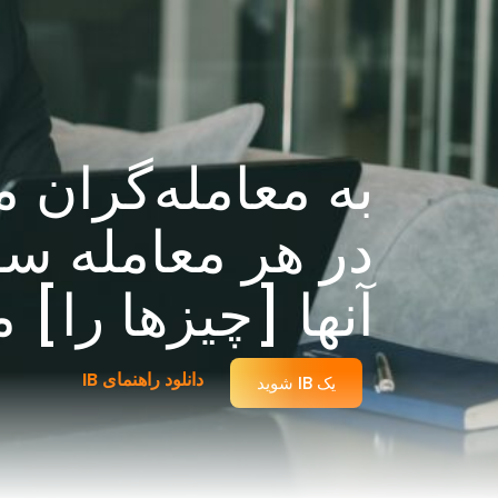
به معامله‌گران م
در هر معامله س
آنها [چیزها را] 
دانلود راهنمای IB
یک IB شوید