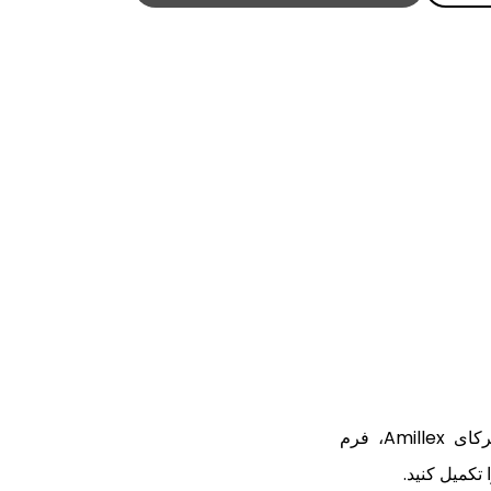
برای پیوستن به شبکه شرکای Amillex، فرم
تکمیل کنید.