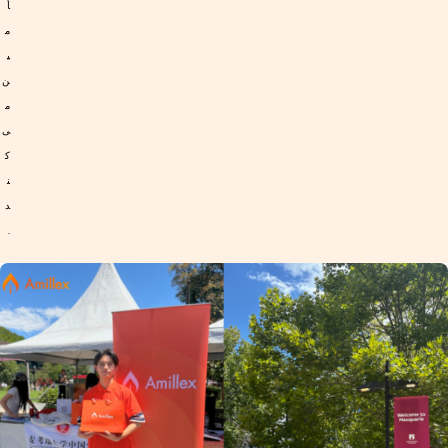
أ
م
ی
ن
م
ی‌
ک
ن
د
.