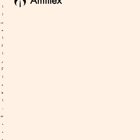
ا
ل
ی
م
ا
ک
ا
ر
گ
ا
ه‌
ه
ا
،
ش
ب
ی
ه‌