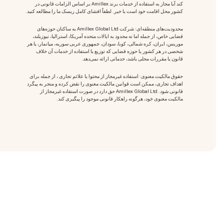
کند آیا مجاز به استفاده از خدمات برند Amillex بر اساس الزامات قانونی در
کشور محل اقامت خود است یا خیر. لطفاً افشای کامل ریسک ما را مطالعه کنید.
محدودیت‌های منطقه‌ای: شرکت Amillex Global Ltd به ساکنان حوزه‌های
قضایی خاص، از جمله اما نه محدود به ایالات متحده آمریکا، استرالیا، نیوزیلند،
موریس، ایران، کره شمالی، کوبا، سودان، جمهوری عربی سوریه، میانمار، یا هر
شخصی در هر کشور یا حوزه قضایی که توزیع یا استفاده از خدمات آن خلاف
قانون یا مقررات محلی باشد، خدماتی ارائه نمی‌دهد.
حقوق مالکیت معنوی: استفاده غیرمجاز از محتوا یا علائم تجاری
، از جمله برای
اهداف تجاری، ممکن است قوانین مالکیت معنوی را نقض کرده و منجر به پیگرد
قانونی شود. Amillex Global Ltd حق دارد در صورت استفاده غیرمجاز از
مالکیت معنوی خود، هرگونه راهکار قانونی موجود را پیگیری کند.