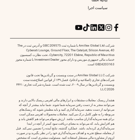
سیاست اجرا
شرکت Amillex Global Ltd با شماره ثبت 209575 GBC و آدرس ثبت در The
Cyberati Lounge, Ground Floor, The Catalyst, Silicon Avenue, 40
Cybercity, 72201 Ebène, Republic of Mauritius، تحت نظارت کمیسیون
خدمات مالی جمهوری موریس و دارای مجوز Investment Dealer با شماره مجوز
GB24203163 است.
شرکت Amillex Global LLC در سنت وینسنت و گرنادین‌ها تحت قانون
شرکت‌های تجاری (اصلاحیه و ادغام)، فصل ۱۴۹ از قوانین اصلاح‌شده سنت
وینسنت و گرنادین‌ها در سال ۲۰۰۹، ثبت شده است. شماره شرکت تجاری: ۴۴۲۱
LLC 2026
هشدار ریسک: معاملات مشتقات و ابزارهای مالی اهرمی ریسک بالایی دارند و
می‌توانند منجر به از دست رفتن سرمایه شما شوند. شما نباید بیشتر از آنچه که
می‌توانید از دست بدهید، سرمایه‌گذاری کنید و باید مطمئن شوید که ریسک‌های
مربوطه را به طور کامل درک می‌کنید. معاملات محصولات اهرمی ممکن است
برای همه سرمایه‌گذاران مناسب نباشد. ارزش سهام می‌تواند هم کاهش یابد و
هم افزایش یابد، که می‌تواند به معنای دریافت سود کمتر از آنچه در ابتدا
سرمایه‌گذاری کرده‌اید، باشد. عملکرد گذشته، نتایج آینده را تضمین نمی‌کند. قبل
از معامله، سطح تجربه و اهداف سرمایه‌گذاری خود را در نظر بگیرید و در صورت
لزوم از مشاوره مالی مستقل استفاده کنید. مسئولیت مشتری است که مشخص