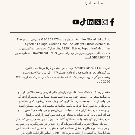
سیاست اجرا
شرکت Amillex Global Ltd با شماره ثبت 209575 GBC و آدرس ثبت در The
Cyberati Lounge, Ground Floor, The Catalyst, Silicon Avenue, 40
Cybercity, 72201 Ebène, Republic of Mauritius، تحت نظارت کمیسیون
خدمات مالی جمهوری موریس و دارای مجوز Investment Dealer با شماره مجوز
GB24203163 است.
شرکت Amillex Global LLC در سنت وینسنت و گرنادین‌ها تحت قانون
شرکت‌های تجاری (اصلاحیه و ادغام)، فصل ۱۴۹ از قوانین اصلاح‌شده سنت
وینسنت و گرنادین‌ها در سال ۲۰۰۹، ثبت شده است. شماره شرکت تجاری: ۴۴۲۱
LLC 2026
هشدار ریسک: معاملات مشتقات و ابزارهای مالی اهرمی ریسک بالایی دارند و
می‌توانند منجر به از دست رفتن سرمایه شما شوند. شما نباید بیشتر از آنچه که
می‌توانید از دست بدهید، سرمایه‌گذاری کنید و باید مطمئن شوید که ریسک‌های
مربوطه را به طور کامل درک می‌کنید. معاملات محصولات اهرمی ممکن است
برای همه سرمایه‌گذاران مناسب نباشد. ارزش سهام می‌تواند هم کاهش یابد و
هم افزایش یابد، که می‌تواند به معنای دریافت سود کمتر از آنچه در ابتدا
سرمایه‌گذاری کرده‌اید، باشد. عملکرد گذشته، نتایج آینده را تضمین نمی‌کند. قبل
از معامله، سطح تجربه و اهداف سرمایه‌گذاری خود را در نظر بگیرید و در صورت
لزوم از مشاوره مالی مستقل استفاده کنید. مسئولیت مشتری است که مشخص
کند آیا مجاز به استفاده از خدمات برند Amillex بر اساس الزامات قانونی در