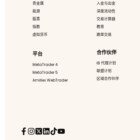
贵金属
入金与出金
能源
深度流动性
股票
交易计算器
指数
教育
虚拟货币
跟单交易
合作伙伴
平台
IB 代理计划
MetaTrader 4
联盟计划
MetaTrader 5
区域合作伙伴
Amillex WebTrader