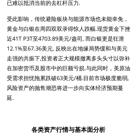
已难以抵消当前的去杠杆压力.
受此影响，传统避险板块与能源市场也未能幸免，
黄金与白银在周四双双录得惊人跌幅.现货黄金下挫
近41T P3T至4703.89美元/盎司, 而白银更是狂泄
12.1%至67.36美元, 反映出在地缘局势缓和与美元
走强的共振下,投资者正大规模撤离多头头寸以弥补
在加密货币及股市中的巨额亏损.与此同时，美原油
受需求担忧拖累跌破63美元/桶.目前市场极度脆弱,
风险资产的抛售潮恐将进一步向实体经济预期蔓
延.
各类资产行情与基本面分析