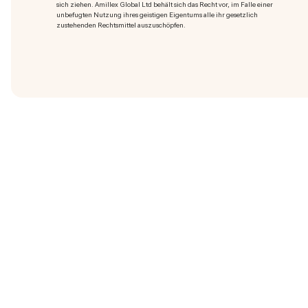
sich ziehen. Amillex Global Ltd behält sich das Recht vor, im Falle einer
unbefugten Nutzung ihres geistigen Eigentums alle ihr gesetzlich
zustehenden Rechtsmittel auszuschöpfen.