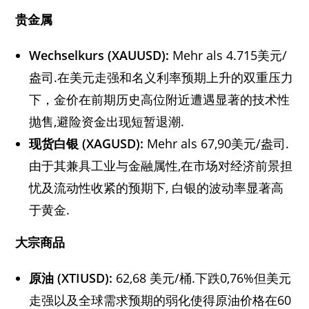
贵金属
Wechselkurs (XAUUSD):
Mehr als 4.715美元/
盎司.在美元走强和名义利率预期上升的双重压力
下，金价在前期历史高位附近遭遇显著的技术性
抛售,避险资金出现短暂退潮.
现货白银
(XAGUSD):
Mehr als 67,90美元/盎司.
由于其兼具工业与金融属性,在市场对经济前景担
忧及流动性收紧的预期下, 白银的波动率显著高
于黄金.
大宗商品
原油
(XTIUSD):
62,68 美元/桶.下跌0,76%但美元
走强以及全球需求预期的弱化使得原油价格在60