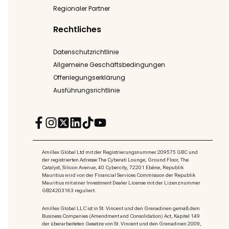
Regionaler Partner
Rechtliches
Datenschutzrichtlinie
Allgemeine Geschäftsbedingungen
Offenlegungserklärung
Ausführungsrichtlinie
Amillex Global Ltd mit der Registrierungsnummer 209575 GBC und
der registrierten Adresse The Cyberati Lounge, Ground Floor, The
Catalyst, Silicon Avenue, 40 Cybercity, 72201 Ebène, Republik
Mauritius wird von der Financial Services Commission der Republik
Mauritius mit einer Investment Dealer License mit der Lizenznummer
GB24203163 reguliert.
Amillex Global LLC ist in St. Vincent und den Grenadinen gemäß dem
Business Companies (Amendment and Consolidation) Act, Kapitel 149
der überarbeiteten Gesetze von St. Vincent und den Grenadinen 2009,