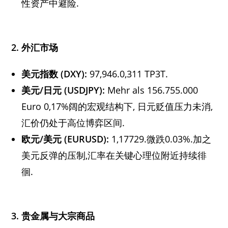
性资产中避险.
2.
外汇市场
美元指数
(DXY):
97,946.0,311 TP3T.
美元
/
日元
(USDJPY):
Mehr als 156.755.000
Euro 0,17%阔的宏观结构下, 日元贬值压力未消,
汇价仍处于高位博弈区间.
欧元
/
美元
(EURUSD):
1,17729.微跌0.03%.加之
美元反弹的压制,汇率在关键心理位附近持续徘
徊.
3.
贵金属与大宗商品