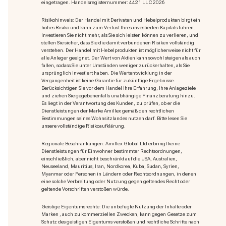
eingetragen. Handelsregisternummer: 4421 LLC 2026
Risikohinweis: Der Handel mit Derivaten und Hebelprodukten birgt ein
hohes Risiko und kann zum Verlust Ihres investierten Kapitals führen.
Investieren Sie nicht mehr, als Sie sich leisten können zu verlieren, und
stellen Sie sicher, dass Sie die damit verbundenen Risiken vollständig
verstehen. Der Handel mit Hebelprodukten ist möglicherweise nicht für
alle Anleger geeignet. Der Wert von Aktien kann sowohl steigen als auch
fallen, sodass Sie unter Umständen weniger zurückerhalten, als Sie
ursprünglich investiert haben. Die Wertentwicklung in der
Vergangenheit ist keine Garantie für zukünftige Ergebnisse.
Berücksichtigen Sie vor dem Handel Ihre Erfahrung, Ihre Anlageziele
und ziehen Sie gegebenenfalls unabhängige Finanzberatung hinzu.
Es liegt in der Verantwortung des Kunden, zu prüfen, ob er die
Dienstleistungen der Marke Amillex gemäß den rechtlichen
Bestimmungen seines Wohnsitzlandes nutzen darf. Bitte lesen Sie
unsere vollständige Risikoaufklärung.
Regionale Beschränkungen: Amillex Global Ltd erbringt keine
Dienstleistungen für Einwohner bestimmter Rechtsordnungen,
einschließlich, aber nicht beschränkt auf die USA, Australien,
Neuseeland, Mauritius, Iran, Nordkorea, Kuba, Sudan, Syrien,
Myanmar oder Personen in Ländern oder Rechtsordnungen, in denen
eine solche Verbreitung oder Nutzung gegen geltendes Recht oder
geltende Vorschriften verstoßen würde.
Geistige Eigentumsrechte: Die unbefugte Nutzung der Inhalte oder
Marken
, auch zu kommerziellen Zwecken, kann gegen Gesetze zum
Schutz des geistigen Eigentums verstoßen und rechtliche Schritte nach