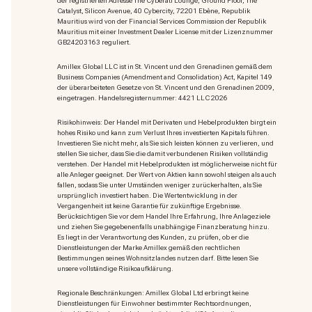
der registrierten Adresse The Cyberati Lounge, Ground Floor, The
Catalyst, Silicon Avenue, 40 Cybercity, 72201 Ebène, Republik
Mauritius wird von der Financial Services Commission der Republik
Mauritius mit einer Investment Dealer License mit der Lizenznummer
GB24203163 reguliert.
Amillex Global LLC ist in St. Vincent und den Grenadinen gemäß dem
Business Companies (Amendment and Consolidation) Act, Kapitel 149
der überarbeiteten Gesetze von St. Vincent und den Grenadinen 2009,
eingetragen. Handelsregisternummer: 4421 LLC 2026
Risikohinweis: Der Handel mit Derivaten und Hebelprodukten birgt ein
hohes Risiko und kann zum Verlust Ihres investierten Kapitals führen.
Investieren Sie nicht mehr, als Sie sich leisten können zu verlieren, und
stellen Sie sicher, dass Sie die damit verbundenen Risiken vollständig
verstehen. Der Handel mit Hebelprodukten ist möglicherweise nicht für
alle Anleger geeignet. Der Wert von Aktien kann sowohl steigen als auch
fallen, sodass Sie unter Umständen weniger zurückerhalten, als Sie
ursprünglich investiert haben. Die Wertentwicklung in der
Vergangenheit ist keine Garantie für zukünftige Ergebnisse.
Berücksichtigen Sie vor dem Handel Ihre Erfahrung, Ihre Anlageziele
und ziehen Sie gegebenenfalls unabhängige Finanzberatung hinzu.
Es liegt in der Verantwortung des Kunden, zu prüfen, ob er die
Dienstleistungen der Marke Amillex gemäß den rechtlichen
Bestimmungen seines Wohnsitzlandes nutzen darf. Bitte lesen Sie
unsere vollständige Risikoaufklärung.
Regionale Beschränkungen: Amillex Global Ltd erbringt keine
Dienstleistungen für Einwohner bestimmter Rechtsordnungen,