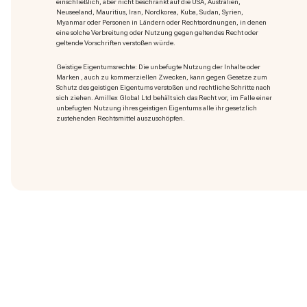
einschließlich, aber nicht beschränkt auf die USA, Australien,
Neuseeland, Mauritius, Iran, Nordkorea, Kuba, Sudan, Syrien,
Myanmar oder Personen in Ländern oder Rechtsordnungen, in denen
eine solche Verbreitung oder Nutzung gegen geltendes Recht oder
geltende Vorschriften verstoßen würde.
Geistige Eigentumsrechte: Die unbefugte Nutzung der Inhalte oder
Marken
, auch zu kommerziellen Zwecken, kann gegen Gesetze zum
Schutz des geistigen Eigentums verstoßen und rechtliche Schritte nach
sich ziehen. Amillex Global Ltd behält sich das Recht vor, im Falle einer
unbefugten Nutzung ihres geistigen Eigentums alle ihr gesetzlich
zustehenden Rechtsmittel auszuschöpfen.