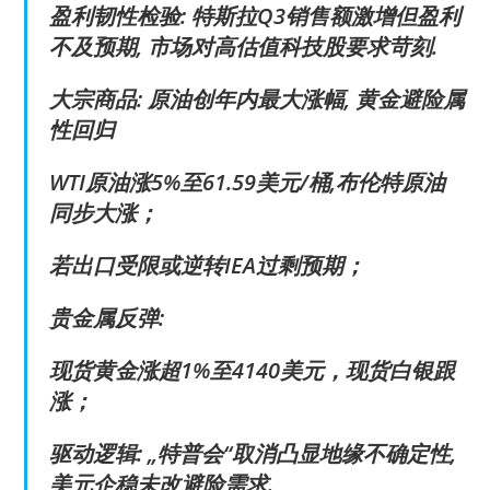
盈利韧性检验: 特斯拉Q3销售额激增但盈利
不及预期, 市场对高估值科技股要求苛刻.
大宗商品: 原油创年内最大涨幅, 黄金避险属
性回归
WTI原油涨5%至61.59美元/桶,布伦特原油
同步大涨；
若出口受限或逆转IEA过剩预期；
贵金属反弹:
现货黄金涨超1%至4140美元，现货白银跟
涨；
驱动逻辑: „特普会“取消凸显地缘不确定性,
美元企稳未改避险需求.