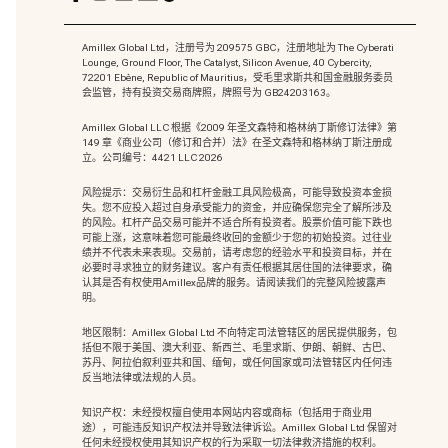
Amillex Global Ltd，注册号为 209575 GBC，注册地址为 The Cyberati
Lounge, Ground Floor, The Catalyst, Silicon Avenue, 40 Cybercity,
72201 Ebène, Republic of Mauritius，受毛里求斯共和国金融服务委员
会监管，持有投资交易商牌照，牌照号为 GB24203163。
Amillex Global LLC 根据《2009 年圣文森特和格林纳丁斯修订法律》第
149 章《商业公司（修订和合并）法》在圣文森特和格林纳丁斯注册成
立。公司编号：4421 LLC 2026
风险提示：交易衍生品和杠杆金融工具风险极高，可能导致投资本金损
失。您不应投入超过自身承受能力的资金，并应确保您完全了解所涉及
的风险。杠杆产品交易可能并不适合所有投资者。股票价值可能下跌也
可能上涨，这意味着您可能最终收回的金额少于您的初始投资。过往业
绩并不代表未来表现。交易前，请考虑您的经验水平和投资目标，并在
必要时寻求独立的财务建议。客户有责任根据其居住国的法律要求，确
认其是否有权使用Amillex品牌的服务。请阅读我们的完整风险披露声
明。
地区限制：Amillex Global Ltd 不向特定司法管辖区的居民提供服务，包
括但不限于美国、澳大利亚、新西兰、毛里求斯、伊朗、朝鲜、古巴、
苏丹、阿拉伯叙利亚共和国、缅甸，或任何国家或司法管辖区内任何违
反当地法律或法规的人员。
知识产权：未经授权擅自使用本网站内容或商标（包括用于商业用
途），可能违反知识产权法并导致法律诉讼。Amillex Global Ltd 保留对
任何未经授权使用其知识产权的行为采取一切法律救济措施的权利。