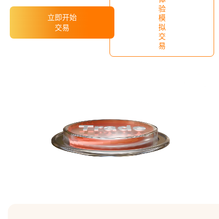
验
立即开始
模
拟
交易
交
易